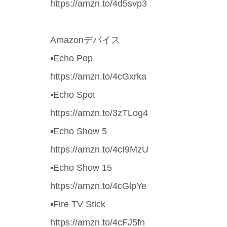
https://amzn.to/4d5svp3
Amazonデバイス
▪️Echo Pop
https://amzn.to/4cGxrka
▪️Echo Spot
https://amzn.to/3zTLog4
▪️Echo Show 5
https://amzn.to/4cI9MzU
▪️Echo Show 15
https://amzn.to/4cGlpYe
▪️Fire TV Stick
https://amzn.to/4cFJ5fn