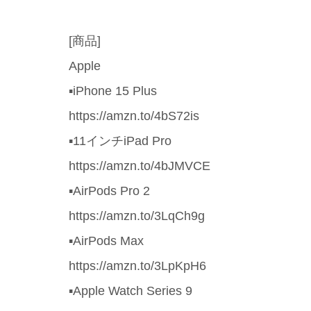
[商品]
Apple
▪️iPhone 15 Plus
https://amzn.to/4bS72is
▪️11インチiPad Pro
https://amzn.to/4bJMVCE
▪️AirPods Pro 2
https://amzn.to/3LqCh9g
▪️AirPods Max
https://amzn.to/3LpKpH6
▪️Apple Watch Series 9