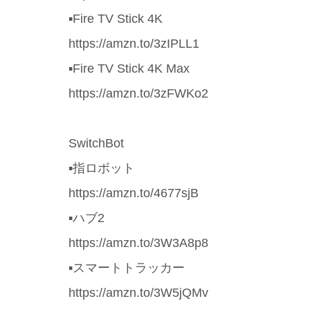
▪️Fire TV Stick 4K
https://amzn.to/3zIPLL1
▪️Fire TV Stick 4K Max
https://amzn.to/3zFWKo2
SwitchBot
▪️指ロボット
https://amzn.to/4677sjB
▪️ハブ2
https://amzn.to/3W3A8p8
▪️スマートトラッカー
https://amzn.to/3W5jQMv