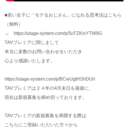
■若い女子に「モテるおじさん」になれる思考法はこちら
（無料）
→ https://utage-system.com/p/5cFZKlxYTW9G
TAVプレミアに関しまして
本当に多数のお問い合わせをいただき
心より感謝いたします。
https://utage-system.com/p/BCwUgtHShDUh
TAVプレミアは２４年の4月末日を最後に、
現在は新規募集を締め切っております。
TAVプレミアの新規募集を再開する際は
こちらにご登録いただいた方々から