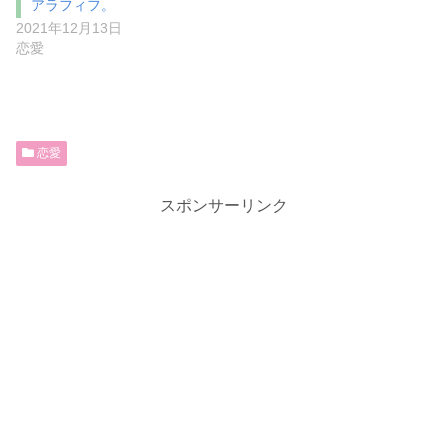
アラフィフ。
2021年12月13日
恋愛
恋愛
スポンサーリンク