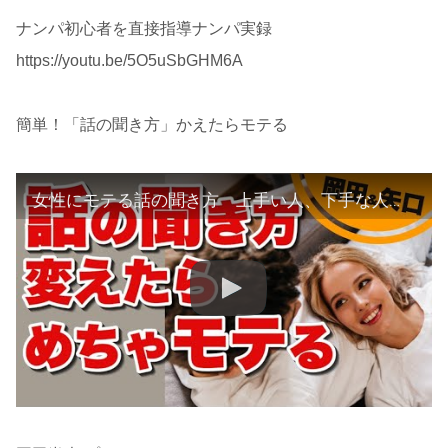
ナンパ初心者を直接指導ナンパ実録
https://youtu.be/5O5uSbGHM6A
簡単！「話の聞き方」かえたらモテる
女性にモテる話の聞き方 上手い人、下手な人の違い｜会話の仕方