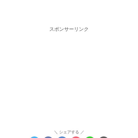
スポンサーリンク
シェアする