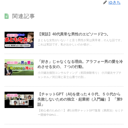
ゆきち
関連記事
【実話】40代異常な男性のエピソード2つ。
恋愛
まともな女性がいない！と言う男性が実は異常者…そんな話です。
これは実話です。私がおかしいのか彼が...
「好き」じゃなくなる理由。アラフォー男の愛を冷
恋愛
めさせる女の、７つの行動。
小川健次個別コンサルティング（初回体験有り） 小川健次サブチ
ャンネル／河口湖と富士山麓での別...
【チャットGPT（AI)を使った４０代、５０代から
恋愛
失敗しないための独立・起業術（入門編）】 「第9
話」
【初心者のための！】 🎁1分間チャットGPT集客（満席法）セミナ
ー開催中&#x1...