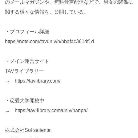
のメールマガジンや、無料音声配信などで、男女の関係に
関する様々な情報を、公開している。
・プロフィール詳細
https://note.com/tavuniv/n/nbafac361df1d
・メイン運営サイト
TAVライブラリー
→ https://tavlibrary.com/
・恋愛大学開校中
→ https://tav-library.com/univ/nanpa/
株式会社Sol saliente