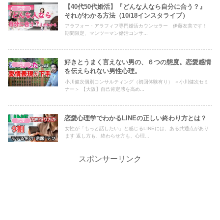
【40代50代婚活】『どんな人なら自分に合う？』
恋愛
それがわかる方法（10/18インスタライブ）
アラフォー・アラフィフ専門婚活カウンセラー 伊藤友美です！
期間限定、マンツーマン婚活コンサ...
好きとうまく言えない男の、６つの態度。恋愛感情
恋愛
を伝えられない男性心理。
小川健次個別コンサルティング（初回体験有り） ＜小川健次セミ
ナー＞ 【大阪】自己肯定感を高め...
恋愛心理学でわかるLINEの正しい終わり方とは？
恋愛
女性が「もっと話したい」と感じるLINEには、ある共通点があり
ます 返し方も、終わらせ方も、心理...
スポンサーリンク