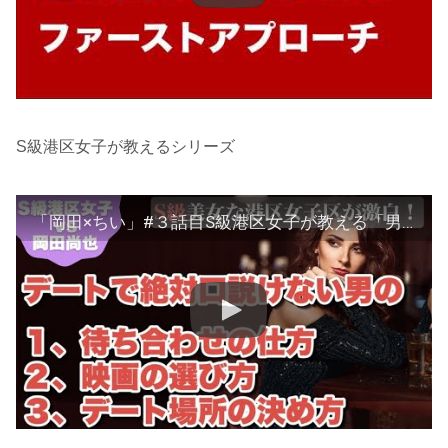
S級港区女子が教える​シリーズ
「岡田×ちい」#３話目S級港区女子が教える「男がやりがちなデートの失敗ワースト３」１、速攻で「無いわ」となるデートの待ち合わせ方。２、クソ嫌われるデートで観る映画の選び方。３、論外なデート場所の決め方