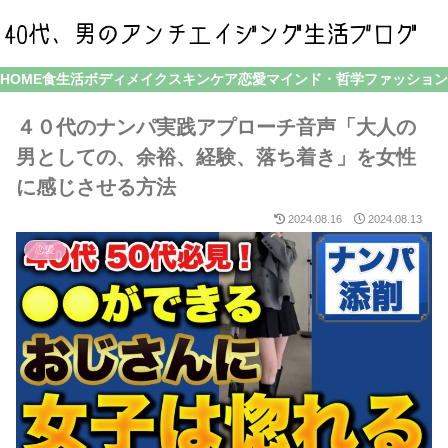
HOME
食生活
ボディメイク
スキンケア
恋愛
マインド・哲学
ファッション
４０代のナンパ実践アプローチ音声「大人の
男としての、余裕、経験、落ち着き」を女性
に感じさせる方法
2024.08.16
2024.08.13
恋愛