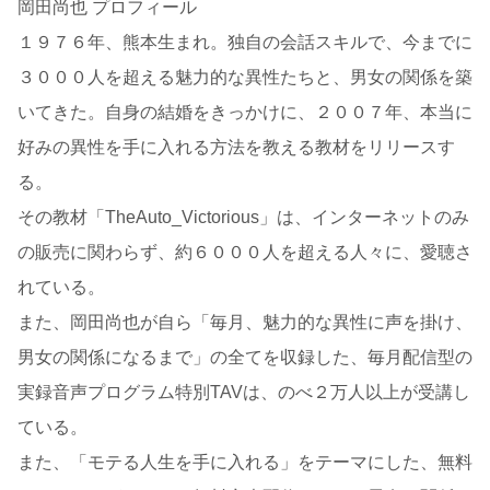
岡田尚也 プロフィール
１９７６年、熊本生まれ。独自の会話スキルで、今までに
３０００人を超える魅力的な異性たちと、男女の関係を築
いてきた。自身の結婚をきっかけに、２００７年、本当に
好みの異性を手に入れる方法を教える教材をリリースす
る。
その教材「TheAuto_Victorious」は、インターネットのみ
の販売に関わらず、約６０００人を超える人々に、愛聴さ
れている。
また、岡田尚也が自ら「毎月、魅力的な異性に声を掛け、
男女の関係になるまで」の全てを収録した、毎月配信型の
実録音声プログラム特別TAVは、のべ２万人以上が受講し
ている。
また、「モテる人生を手に入れる」をテーマにした、無料