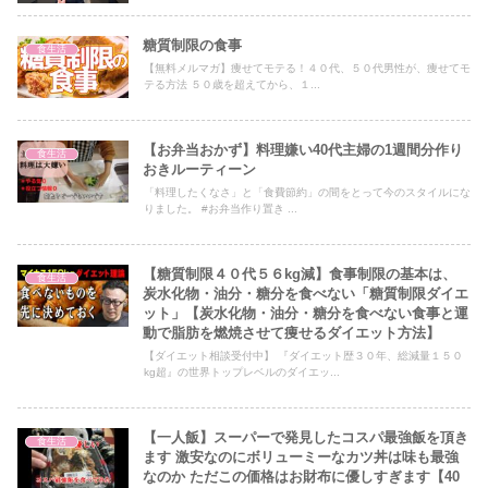
糖質制限の食事
食生活
【無料メルマガ】痩せてモテる！４０代、５０代男性が、痩せてモ
テる方法 ５０歳を超えてから、１...
【お弁当おかず】料理嫌い40代主婦の1週間分作り
食生活
おきルーティーン
「料理したくなさ」と「食費節約」の間をとって今のスタイルにな
りました。 #お弁当作り置き ...
【糖質制限４０代５６kg減】食事制限の基本は、
食生活
炭水化物・油分・糖分を食べない「糖質制限ダイエ
ット」【炭水化物・油分・糖分を食べない食事と運
動で脂肪を燃焼させて痩せるダイエット方法】
【ダイエット相談受付中】 『ダイエット歴３０年、総減量１５０
kg超』の世界トップレベルのダイエッ...
【一人飯】スーパーで発見したコスパ最強飯を頂き
食生活
ます 激安なのにボリューミーなカツ丼は味も最強
なのか ただこの価格はお財布に優しすぎます【40