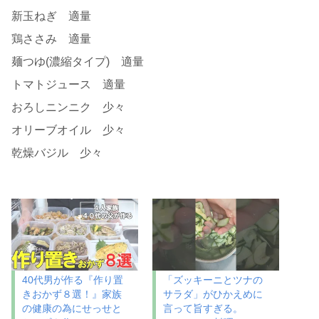
新玉ねぎ 適量
鶏ささみ 適量
麺つゆ(濃縮タイプ) 適量
トマトジュース 適量
おろしニンニク 少々
オリーブオイル 少々
乾燥バジル 少々
40代男が作る『作り置
「ズッキーニとツナの
きおかず８選！』家族
サラダ」がひかえめに
の健康の為にせっせと
言って旨すぎる。