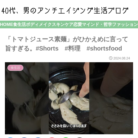
HOME
食生活
ボディメイク
スキンケア
恋愛
マインド・哲学
ファッション
「トマトジュース素麺」がひかえめに言って
旨すぎる。#Shorts #料理 #shortsfood
2024.08.24
食生活