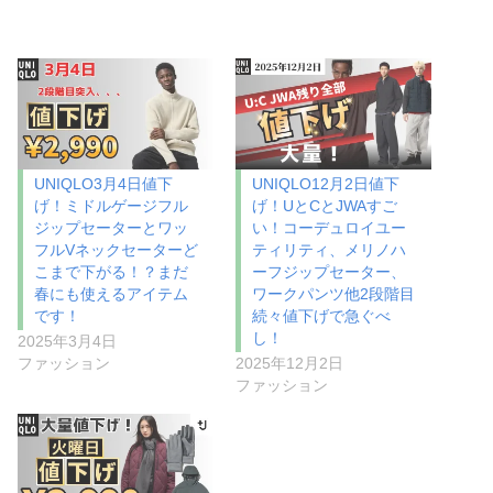
UNIQLO3月4日値下
UNIQLO12月2日値下
げ！ミドルゲージフル
げ！UとCとJWAすご
ジップセーターとワッ
い！コーデュロイユー
フルVネックセーターど
ティリティ、メリノハ
こまで下がる！？まだ
ーフジップセーター、
春にも使えるアイテム
ワークパンツ他2段階目
です！
続々値下げで急ぐべ
し！
2025年3月4日
ファッション
2025年12月2日
ファッション