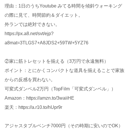
理由：1日のうちYoutube みてる時間を傾斜ウォーキング
の際に見て、時間節約＆ダイエット。
外ランでは絶対できない。
https://px.a8.net/svt/ejp?
a8mat=3TLGS7+A8JDS2+59TW+5YZ76
②家に筋トレセットを揃える（3万円で永遠無料）
ポイント：とにかくコンパクトな道具を揃えることで家族
からの反感を買わない。
可変式ダンベル2万円（TopFilm「可変式ダンベル」）
Amazon：https://amzn.to/3waiiHE
楽天：https://a.r10.to/hUpr9r
アジャスタブルベンチ7000円（その時期に安いのでOK）