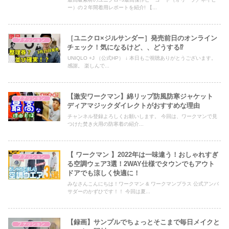
ー）の２年間着用レポートを紹介! 【...
［ユニクロ×ジルサンダー］発売前日のオンライン
ファッション
チェック！気になるけど、、どうする⁉︎
UNIQLO +J （公式HP） ↓ 本日もご視聴ありがとうございます。
感謝。 楽しんで...
【激安ワークマン】綿リップ防風防寒ジャケット
ファッション
ディアマジックダイレクトがおすすめな理由
チャンネル登録よろしくお願いします。 今回は、ワークマンで見
つけた焚き火用の防寒着の紹介...
【 ワークマン 】2022年は一味違う！おしゃれすぎ
ファッション
る空調ウェア3選！2WAY仕様でタウンでもアウト
ドアでも涼しく快適に！
みなさんこんにちは！ワークマン & ワークマンプラス 公式アンバ
サダーのかずひです！！ 今回は夏...
【録画】サンプルでちょっとそこまで毎日メイクと
ファッション