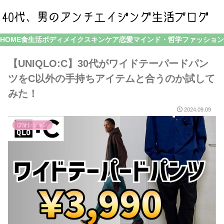
HOME
食生活
ボディメイク
スキンケア
恋愛
マインド・哲学
ファッション
【UNIQLO:C】30代がワイドテーパードパン
ツをC以外の手持ちアイテムと合うのか試して
みた！
2024.09.09
ファッション