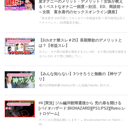
度オナニーのメリット・デメリット！女医が教え
る！ベストなオナニー頻度～妊活、ED、商談前～
～女医 富永喜代のセックスオンライン講座】
『富永喜代 100万部ミリオンセラー作家誕生祭 × 新刊発売記念ト
ークイベント』(永岡書店主催)...
【2chオナ禁スレ＃25】長期禁欲のデメリットと
マインド・哲学
は？【有益スレ】
元スレ：オナ禁の効果を報告するスレ190、オナ禁の効果を報告す
るスレ191 オナ禁に挑戦してい...
【みんな知らない】3つそろうと無敵の【神サプ
マインド・哲学
リ】
🟢20日間無料🟢 DaiGoが作った知識のNetflix【Dラボ...
#4 [実況] ジル編洋館帰還後から 兜の扉を開ける
マインド・哲学
[バイオハザード:BIOHAZARD][PS1:PS2][Retro:レ
トロゲーム]
チャンネル登録お願いします！→ Broadcasted live on Twitch --
W...