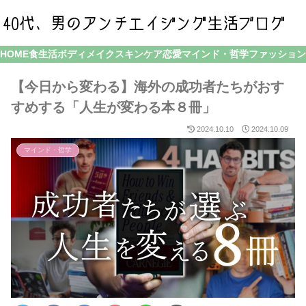
HOME
食生活
ボディメイク
スキンケア
恋愛
マインド・哲学
ファッション
【今日から変わる】海外の成功者たちがおす
すめする「人生が変わる本８冊」
2024.10.10
2024.10.09
マインド・哲学