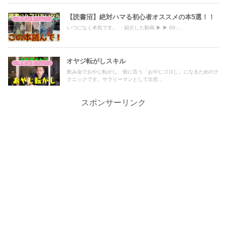
【読書沼】絶対ハマる初心者オススメの本5選！！
マインド・哲学
いつになく本気です。 ・紹介した動画 ▶︎ ▶︎ 00:...
オヤジ転がしスキル
マインド・哲学
飲み会でおやじ転がし、俗に言う「おやじゴロし」になるためのテ
クニックです。サラリーマンとして出世...
スポンサーリンク