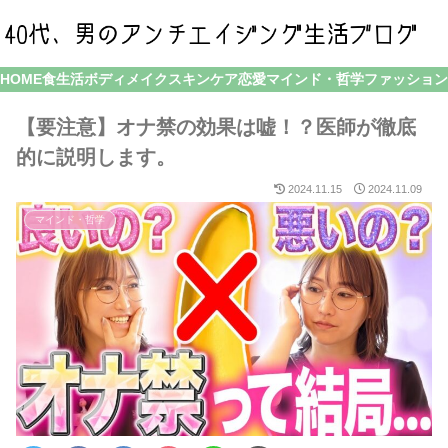
HOME
食生活
ボディメイク
スキンケア
恋愛
マインド・哲学
ファッション
【要注意】オナ禁の効果は嘘！？医師が徹底
的に説明します。
2024.11.15
2024.11.09
マインド・哲学