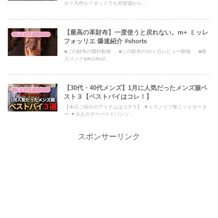
か？凡作か？ネットでも初登場から...
【最高の革財布】一度使うと戻れない。m+ ミッレ
マインド・哲学
フォッリエ 爆速紹介 #shorts
■この財布の開封動画 ■この財布の10ヶ月レビュー動画 ■購
入リンク&#x1f6d2...
【30代・40代メンズ】1月に人気だったメンズ服ベ
マインド・哲学
スト３【ベストバイはコレ！】
【本日ご紹介のアイテムはコチラ】 ▼ミラノリブ春ニットセータ
ー ▼大人のテーパードパンツ ...
スポンサーリンク