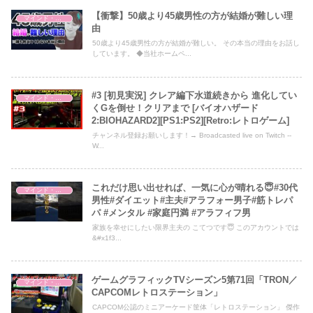
【衝撃】50歳より45歳男性の方が結婚が難しい理
マインド・哲学
由
50歳より45歳男性の方が結婚が難しい。 その本当の理由をお話し
しています。 ◆当社ホームペ...
#3 [初見実況] クレア編下水道続きから 進化してい
マインド・哲学
くGを倒せ！クリアまで [バイオハザード
2:BIOHAZARD2][PS1:PS2][Retro:レトロゲーム]
チャンネル登録お願いします！→ Broadcasted live on Twitch --
W...
これだけ思い出せれば、一気に心が晴れる😇#30代
マインド・哲学
男性#ダイエット#主夫#アラフォー男子#筋トレパ
パ #メンタル #家庭円満 #アラフィフ男
家族を幸せにしたい限界主夫の こてつです😇 このアカウントでは
&#x1f3...
ゲームグラフィックTVシーズン5第71回「TRON／
マインド・哲学
CAPCOMレトロステーション」
CAPCOM公認のミニアーケード筐体「レトロステーション」 傑作