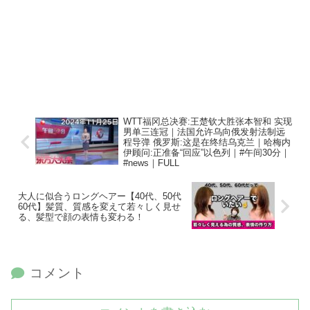
WTT福冈总决赛:王楚钦大胜张本智和 实现
男单三连冠｜法国允许乌向俄发射法制远
程导弹 俄罗斯:这是在终结乌克兰｜哈梅内
伊顾问:正准备“回应”以色列｜#午间30分｜
#news｜FULL
大人に似合うロングヘアー【40代、50代
60代】髪質、質感を変えて若々しく見せ
る、髪型で顔の表情も変わる！
コメント