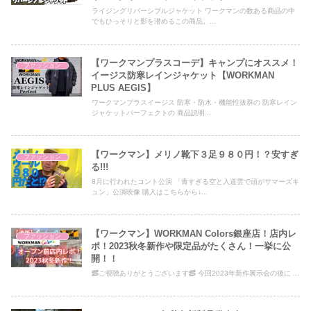
ライジングリバーシブルジャケット ワークマンの数ある商品の中
でもひっそりと影を潜めるこの商品。...
【ワークマンプラスコーデ】キャンプにオススメ！
ファッション
イージス防寒レインジャケット【WORKMAN
PLUS AEGIS】
ワークマンプラスイージス 防寒・防水・機能性抜群の 防寒レイン
ジャケットパーフェクトの 商品説明...
【ワークマン】メリノ靴下３足９８０円！？安すぎ
ファッション
る!!!
8月に行われたコント公演 「青すぎる空と入道雲で頭がサマーズキ
ュン」公演映像 購入はこちらから↓...
【ワークマン】WORKMAN Colors銀座店！店内レ
ファッション
ポ！2023秋冬新作や限定品がたくさん！一挙に公
開！！
🥓ご視聴ありがとうございます🥓 今回2023年新作展示会の後に ...