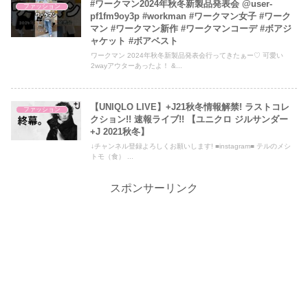
#ワークマン2024年秋冬新製品発表会 @user-
ファッション
pf1fm9oy3p #workman #ワークマン女子 #ワーク
マン #ワークマン新作 #ワークマンコーデ #ボアジ
ャケット #ボアベスト
ワークマン 2024年秋冬新製品発表会行ってきたぁー♡ 可愛い
2wayアウターあったよ！ &...
【UNIQLO LIVE】+J21秋冬情報解禁! ラストコレ
ファッション
クション!! 速報ライブ!! 【ユニクロ ジルサンダー
+J 2021秋冬】
↓チャンネル登録よろしくお願いします! ■instagram■ テルのメシ
トモ（食） ...
スポンサーリンク