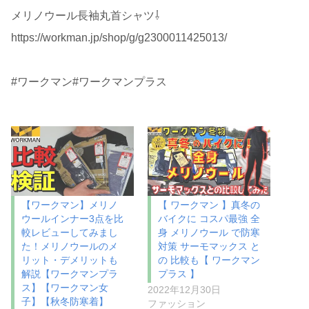
メリノウール長袖丸首シャツ⇩
https://workman.jp/shop/g/g2300011425013/
#ワークマン#ワークマンプラス
【ワークマン】メリノ
【 ワークマン 】真冬の
ウールインナー3点を比
バイクに コスパ最強 全
較レビューしてみまし
身 メリノウール で防寒
た！メリノウールのメ
対策 サーモマックス と
リット・デメリットも
の 比較も【 ワークマン
解説【ワークマンプラ
プラス 】
ス】【ワークマン女
2022年12月30日
子】【秋冬防寒着】
ファッション