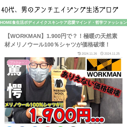
HOME
食生活
ボディメイク
スキンケア
恋愛
マインド・哲学
ファッション
【WORKMAN】1.900円で？！極暖の天然素
材メリノウール100％シャツが価格破壊！
2024.11.26
2024.11.25
ファッション