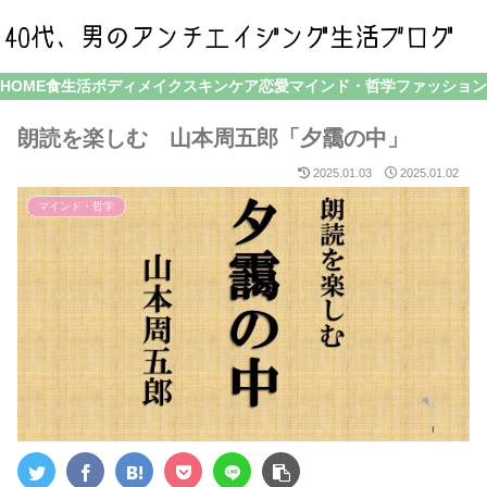
HOME
食生活
ボディメイク
スキンケア
恋愛
マインド・哲学
ファッション
朗読を楽しむ 山本周五郎「夕靄の中」
2025.01.03
2025.01.02
マインド・哲学