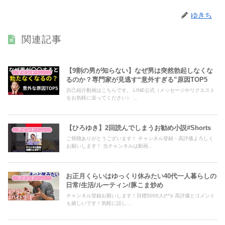
ゆきち
関連記事
【9割の男が知らない】なぜ男は突然勃起しなくな
マインド・哲学
るのか？専門家が見逃す“意外すぎる”原因TOP5
自己紹介動画はこちらです。 LINE公式（メッセージやリクエスト
をお気軽に送ってください） ...
【ひろゆき】2回読んでしまうお勧め小説#Shorts
マインド・哲学
ご視聴ありがとうございます！ チャンネル登録・高評価よろしく
お願いします！ 当チャンネルは動画...
お正月くらいはゆっくり休みたい40代一人暮らしの
マインド・哲学
日常/生活/ルーティン/豚こま炒め
チャンネル登録お願いします！目標5000人(^^)/ 高評価とコメント
も嬉しいです！気軽に話し...