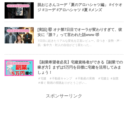
脱おじさんコーデ「夏のアロハシャツ編」 #イケオ
マインド・哲学
ジ #コーデ #アロハシャツ #夏 #メンズ
[実話] 🤯 オナ禁7日目でオーラが変わりすぎて、彼
マインド・哲学
女に「誰？」って言われた話www 🤣
7日目に起きたリアルな変化を正直レビュー。目つき・姿勢・声・
肌・集中力・対人の自信がどう変わった...
【副業希望者必見】宅建資格者ができる【副業での
マインド・哲学
稼ぎ方】まずは5万円を目標に宅建を活用してみま
しょう！
＃宅建 ＃不動産キャンプ ＃不動産の実務 ＃宅建士 ＃副業
＃稼ぐ 動画の視聴ありがとうござい...
スポンサーリンク