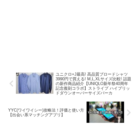
ユニクロ+J最高! 高品質ブロードシャツ
3990円で買える! M,L,XLサイズ比較! 話題
の新作商品紹介【UNIQLO新年祭40周年
記念復刻コラボ】ストライプ ハイブリッ
ドダウンオーバーサイズパーカ
YYC(ワイワイシー)攻略法！評価と使い方
【出会い系マッチングアプリ】