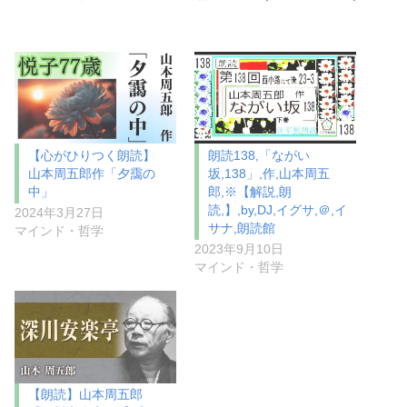
【心がひりつく朗読】
朗読138,「ながい
山本周五郎作「夕靄の
坂,138」,作,山本周五
中」
郎,※【解説,朗
読,】,by,DJ,イグサ,＠,イ
2024年3月27日
サナ,朗読館
マインド・哲学
2023年9月10日
マインド・哲学
【朗読】山本周五郎