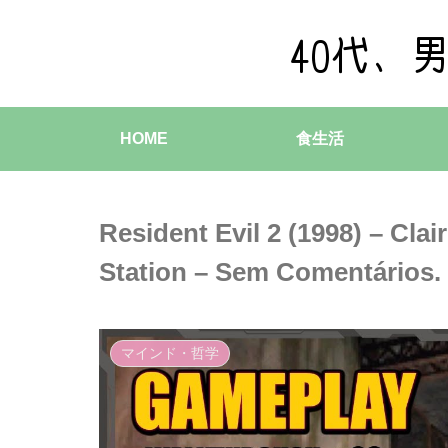
HOME
食生活
Resident Evil 2 (1998) – Clai
Station – Sem Comentários.
マインド・哲学