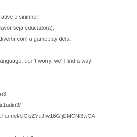
ative o sininho!
favor seja educado(a).
divertir com a gameplay dela.
language, don’t worry, we’ll find a way!
1n3
ar1adin3/
om/channel/UClsZYdJfw16GfjEMCNi8wCA