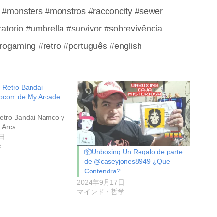
 #monsters #monstros #racconcity #sewer
ratorio #umbrella #survivor #sobrevivência
trogaming #retro #português #english
 Retro Bandai
pcom de My Arcade
etro Bandai Namco y
 Arca…
8日
学
📦Unboxing Un Regalo de parte
de @caseyjones8949 ¿Que
Contendra?
2024年9月17日
マインド・哲学