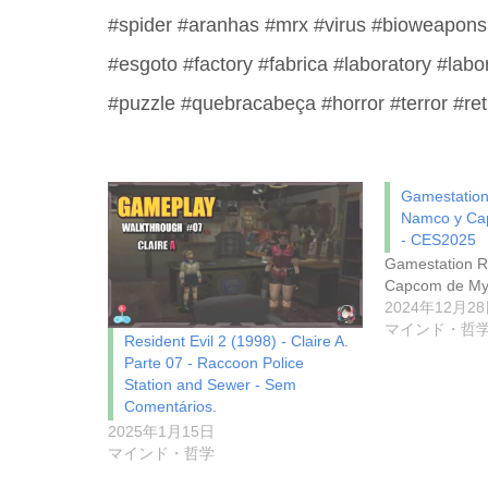
#spider #aranhas #mrx #virus #bioweapons
#esgoto #factory #fabrica #laboratory #labo
#puzzle #quebracabeça #horror #terror #re
Gamestation
Namco y Ca
- CES2025
Gamestation R
Capcom de My
2024年12月2
マインド・哲
Resident Evil 2 (1998) - Claire A.
Parte 07 - Raccoon Police
Station and Sewer - Sem
Comentários.
2025年1月15日
マインド・哲学