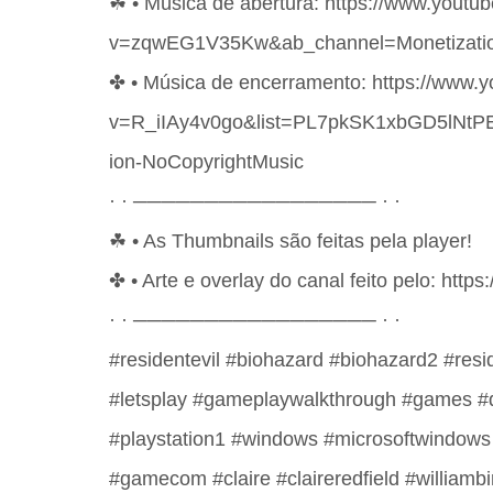
☘ • Música de abertura: https://www.youtu
v=zqwEG1V35Kw&ab_channel=Monetizatio
✤ • Música de encerramento: https://www.
v=R_iIAy4v0go&list=PL7pkSK1xbGD5lNtPE
ion-NoCopyrightMusic
· · ───────────────── · ·
☘ • As Thumbnails são feitas pela player!
✤ • Arte e overlay do canal feito pelo: https:
· · ───────────────── · ·
#residentevil #biohazard #biohazard2 #resi
#letsplay #gameplaywalkthrough #games #
#playstation1 #windows #microsoftwindow
#gamecom #claire #claireredfield #williamb