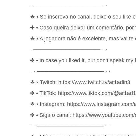
· ───────────────── · ·
☘ • Se inscreva no canal, deixe o seu like e 
✤ • Caso queira deixar um comentário, por 
☘ • A jogadora não é excelente, mas vai te 
· ───────────────── · ·
✤ • In case you liked it, but don’t speak my 
· · ───────────────── · ·
☘ • Twitch: https://www.twitch.tv/ar1adin3
✤ • TikTok: https://www.tiktok.com/@ar1ad
☘ • Instagram: https://www.instagram.com/
✤ • Siga o canal: https://www.youtube.c
· · ───────────────── · ·