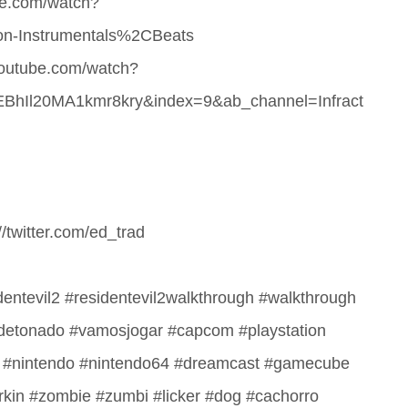
be.com/watch?
n-Instrumentals%2CBeats
youtube.com/watch?
BhIl20MA1kmr8kry&index=9&ab_channel=Infract
//twitter.com/ed_trad
dentevil2 #residentevil2walkthrough #walkthrough
detonado #vamosjogar #capcom #playstation
s #nintendo #nintendo64 #dreamcast #gamecube
irkin #zombie #zumbi #licker #dog #cachorro