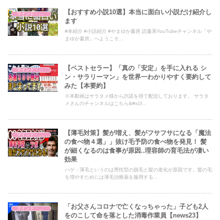
【おすすめ小説10選】本当に面白い小説だけ紹介し
マインド・哲学
ます
#本紹介 #小説紹介 #やまゆか書房 読書系YouTubeチャンネル「や
まゆか書房」へようこそ...
【ベストセラー】「真の「安定」を手に入れる シ
マインド・哲学
ン・サラリーマン」を世界一わかりやすく要約して
みた【本要約】
※本動画はサラタメ様から許諾を得て配信しております。 サラタ
メさんのチャンネルはこちら&#x1f...
【薄毛対策】髪が増え、髪がフサフサになる「魔法
マインド・哲学
の食べ物４選」」抜け毛予防の食べ物を発見！ 髪
が細くなるのは食事が原因..理容師の育毛法が凄い
効果
ハゲ・薄毛というのは男性型の脱毛と髪の老化が原因です。髪の毛
を増やすためには薄毛治療薬を服用する...
「お父さんコロナで亡くなっちゃった」子ども2人
マインド・哲学
をのこして命を落とした消毒作業員【news23】