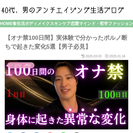
HOME
食生活
ボディメイク
スキンケア
恋愛
マインド・哲学
ファッション
【オナ禁100日間】実体験で分かったポルノ断
ちで起きた変化5選【男子必見】
2025.03.03
2025.01.16
マインド・哲学