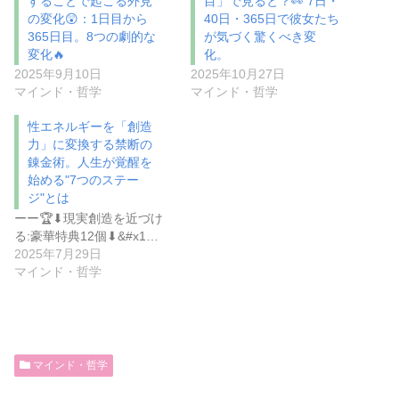
することで起こる外見
目」で見ると？👀 7日・
の変化😲：1日目から
40日・365日で彼女たち
365日目。8つの劇的な
が気づく驚くべき変
変化🔥
化。
2025年9月10日
2025年10月27日
マインド・哲学
マインド・哲学
性エネルギーを「創造
力」に変換する禁断の
錬金術。人生が覚醒を
始める"7つのステー
ジ"とは
ーー🏆⬇︎現実創造を近づけ
る:豪華特典12個⬇︎&#x1…
2025年7月29日
マインド・哲学
マインド・哲学