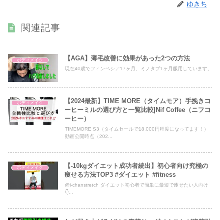
ゆきち
関連記事
【AGA】薄毛改善に効果があった2つの方法
ボディメイク
現在40歳でフィンペシア17ヶ月、ミノタブ1ヶ月服用しています。
【2024最新】TIME MORE（タイムモア）手挽きコ
ボディメイク
ーヒーミルの選び方と一覧比較|Nif Coffee（ニフコ
ーヒー）
TIMEMORE S3（タイムセールで18,000円程度になってます！）
動画公開時点（202...
【-10kgダイエット成功者続出】初心者向け究極の
ボディメイク
痩せる方法TOP3 #ダイエット #fitness
@i-chanstretch ダイエット初心者で簡単に最短で痩せたい人向け
👇...