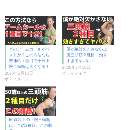
どのアームカールがベ
僕が絶対欠かさない上
ストか？この方法なら
腕三頭筋２種目！効き
普通の１種目で十分上
すぎてヤバい！
腕二頭筋は太くなる！
2025年7月15日
2025年1月16日
ボディメイク
ボディメイク
50歳以上の上腕三頭筋
は、この2種目、この順