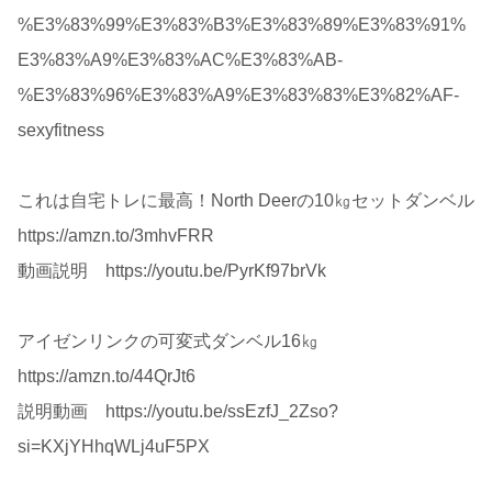
%E3%83%99%E3%83%B3%E3%83%89%E3%83%91%
E3%83%A9%E3%83%AC%E3%83%AB-
%E3%83%96%E3%83%A9%E3%83%83%E3%82%AF-
sexyfitness
これは自宅トレに最高！North Deerの10㎏セットダンベル
https://amzn.to/3mhvFRR
動画説明 https://youtu.be/PyrKf97brVk
アイゼンリンクの可変式ダンベル16㎏
https://amzn.to/44QrJt6
説明動画 https://youtu.be/ssEzfJ_2Zso?
si=KXjYHhqWLj4uF5PX