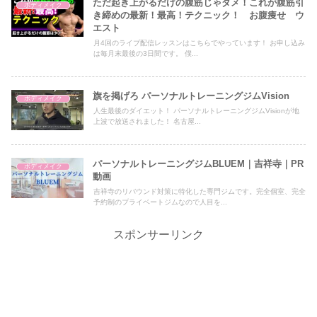
ただ起き上がるだけの腹筋じゃダメ！これが腹筋引
ボディメイク
き締めの最新！最高！テクニック！ お腹痩せ ウ
エスト
月4回のライブ配信レッスンはこちらでやっています！ お申し込み
は毎月末最後の3日間です。 僕...
旗を掲げろ パーソナルトレーニングジムVision
ボディメイク
人生最後のダイエット！ パーソナルトレーニングジムVisionが地
上波で放送されました！ 名古屋...
パーソナルトレーニングジムBLUEM｜吉祥寺｜PR
ボディメイク
動画
吉祥寺のリバウンド対策に特化した専門ジムです。完全個室、完全
予約制のプライベートジムなので人目を...
スポンサーリンク