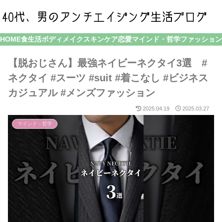
HOME
食生活
ボディメイク
スキンケア
恋愛
マインド・哲学
ファッション
【脱おじさん】最強ネイビーネクタイ3選 #
ネクタイ #スーツ #suit #着こなし #ビジネス
カジュアル #メンズファッション
2025.04.19
2025.03.27
マインド・哲学