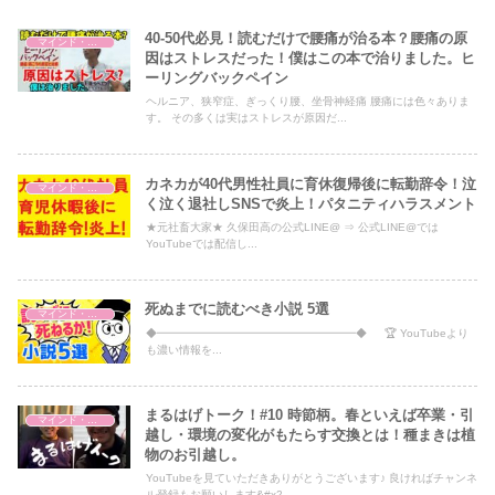
40-50代必見！読むだけで腰痛が治る本？腰痛の原
マインド・哲学
因はストレスだった！僕はこの本で治りました。ヒ
ーリングバックペイン
ヘルニア、狭窄症、ぎっくり腰、坐骨神経痛 腰痛には色々ありま
す。 その多くは実はストレスが原因だ...
カネカが40代男性社員に育休復帰後に転勤辞令！泣
マインド・哲学
く泣く退社しSNSで炎上！パタニティハラスメント
★元社畜大家★ 久保田高の公式LINE@ ⇒ 公式LINE@では
YouTubeでは配信し...
死ぬまでに読むべき小説 5選
マインド・哲学
◆━━━━━━━━━━━━━━━━━━◆ 🏆 YouTubeより
も濃い情報を...
まるはげトーク！#10 時節柄。春といえば卒業・引
マインド・哲学
越し・環境の変化がもたらす交換とは！種まきは植
物のお引越し。
YouTubeを見ていただきありがとうございます♪ 良ければチャンネ
ル登録もお願いします&#x2...