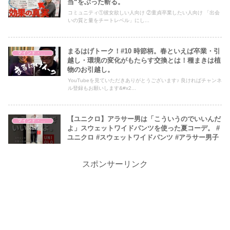
当“をぶった斬る。
コミュニティ①彼女欲しい人向け ②童貞卒業したい人向け 「出会
いの質と量をチートレベル」にし...
まるはげトーク！#10 時節柄。春といえば卒業・引
マインド・哲学
越し・環境の変化がもたらす交換とは！種まきは植
物のお引越し。
YouTubeを見ていただきありがとうございます♪ 良ければチャンネ
ル登録もお願いします&#x2...
【ユニクロ】アラサー男は「こういうのでいいんだ
マインド・哲学
よ」スウェットワイドパンツを使った夏コーデ。 #
ユニクロ #スウェットワイドパンツ #アラサー男子
スポンサーリンク