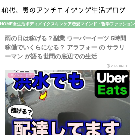
HOME
食生活
ボディメイク
スキンケア
恋愛
マインド・哲学
ファッション
雨の日は稼げる？副業 ウーバーイーツ 5時間
稼働でいくらになる？ アラフォー の サラリ
ーマン が語る世間の底辺での生活
2025.04.01
マインド・哲学