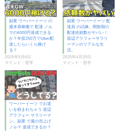
副業 ウーバーイーツ の
副業 ウーバーイーツ 配
週末昼稼働で 配達 ノル
達員 の試練。閑散期の
マの6000円達成できる
配達依頼数がヤバい！
か？年収250万でUber配
底辺アラフォーサラリ
達したらいくら稼げ
ーマンのリアルな生
る？
活。
2025年5月6日
2025年4月20日
マインド・哲学
マインド・哲学
ウーバーイーツ でお遣
いを頼まれちゃう 底辺
アラフォー サラリーマ
ン。副業 で週の売上げ
ノルマ 達成できるか？