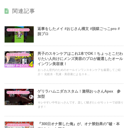
関連記事
返事をしたメイ #おじさん構文 #脱獄ごっこpro #
マインド・哲学
脱プロ
男子のスキンケアはこれ1本でOK！ちょっとこだわ
マインド・哲学
りたい人向けにメンズ美容のプロが厳選したオール
インワン美容液！
おっさん世代のためのオールインワンスキンケアを厳選してご紹
介！ 化粧水・乳液・美容液によるスキ...
ゲリラハムニダカスタム！激弱おっさんApex 参
マインド・哲学
加型
キレやすい中年おっさんです。楽しく騒ぎたいがモットーで頑張り
ます！
『300日オナ禁した俺』が、オナ禁効果の”嘘・本
マインド・哲学