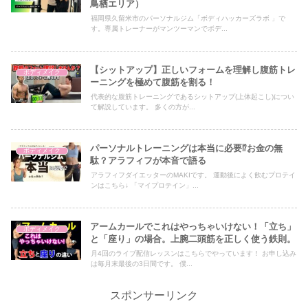
鳥栖エリア）
福岡県久留米市のパーソナルジム「ボディハッカーズラボ 」で
す。専属トレーナーがマンツーマンでボデ...
【シットアップ】正しいフォームを理解し腹筋トレ
ボディメイク
ーニングを極めて腹筋を割る！
代表的な腹筋トレーニングであるシットアップ(上体起こし)につい
て解説しています。 多くの方が...
パーソナルトレーニングは本当に必要⁉️お金の無
ボディメイク
駄？アラフィフが本音で語る
アラフィフダイエッターのMAKIです。 運動後によく飲むプロテイ
ンはこちら↓ 「マイプロテイン」...
アームカールでこれはやっちゃいけない！「立ち」
ボディメイク
と「座り」の場合。上腕二頭筋を正しく使う鉄則。
月4回のライブ配信レッスンはこちらでやっています！ お申し込み
は毎月末最後の3日間です。 僕...
スポンサーリンク