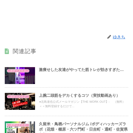
ゆきち
関連記事
激痩せした友達がやってた筋トレが効きすぎた…
ボディメイク
上腕二頭筋をデカくするコツ（実技動画あり）
ボディメイク
●北島達也公式メールマガジン【THE WORK OUT】: （無料）
＜＜無料登録するだけで...
久留米・鳥栖パーソナルジム /ボディハッカーズラ
ボディメイク
ボ（花畑・櫛原・六ツ門町・日吉町・通町・佐賀県