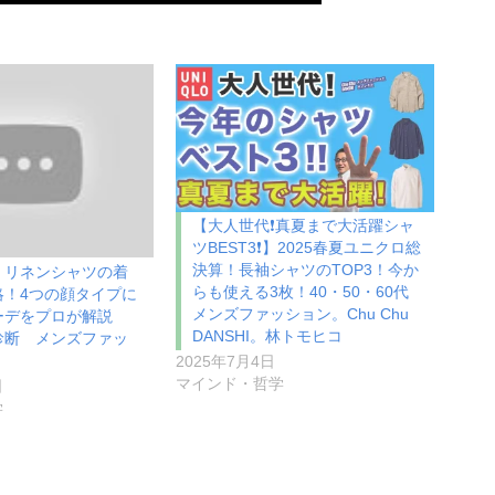
【大人世代❗️真夏まで大活躍シャ
ツBEST3❗️】2025春夏ユニクロ総
決算！長袖シャツのTOP3！今か
】リネンシャツの着
らも使える3枚！40・50・60代
略！4つの顔タイプに
メンズファッション。Chu Chu
ーデをプロが解説
DANSHI。林トモヒコ
診断 メンズファッ
2025年7月4日
マインド・哲学
日
学