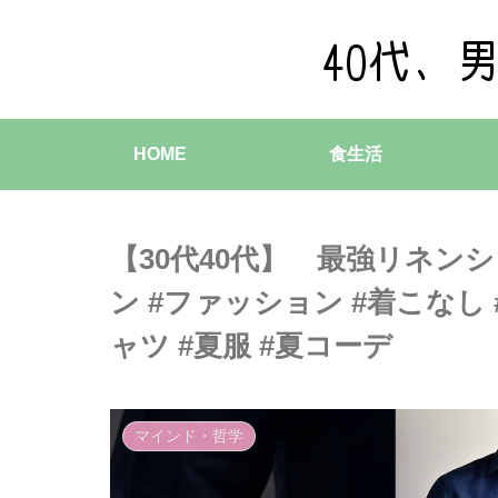
HOME
食生活
【30代40代】 最強リネン
ン #ファッション #着こなし
ャツ #夏服 #夏コーデ
マインド・哲学