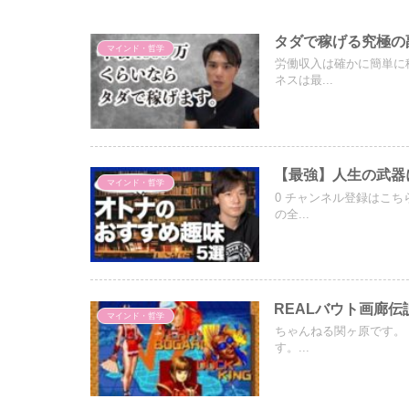
タダで稼げる究極の
マインド・哲学
労働収入は確かに簡単に稼
ネスは最...
【最強】人生の武器
マインド・哲学
0 チャンネル登録はこち
の全...
REALバウト画廊伝
マインド・哲学
ちゃんねる関ヶ原です。 
す。...