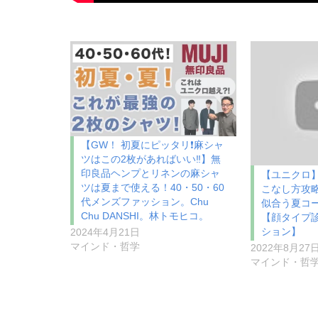
【GW！ 初夏にピッタリ❗️麻シャ
ツはこの2枚があればいい‼️】無
印良品ヘンプとリネンの麻シャ
【ユニクロ
ツは夏まで使える！40・50・60
こなし方攻
代メンズファッション。Chu
似合う夏コ
Chu DANSHI。林トモヒコ。
【顔タイプ
ション】
2024年4月21日
マインド・哲学
2022年8月27
マインド・哲