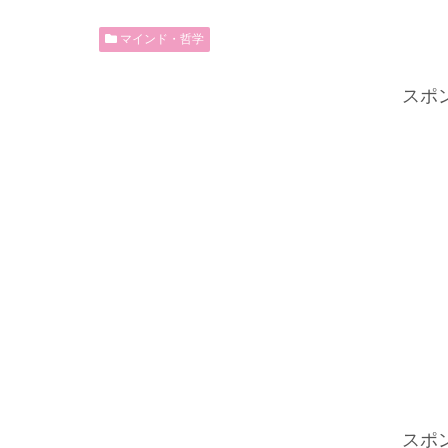
マインド・哲学
スポ
スポ