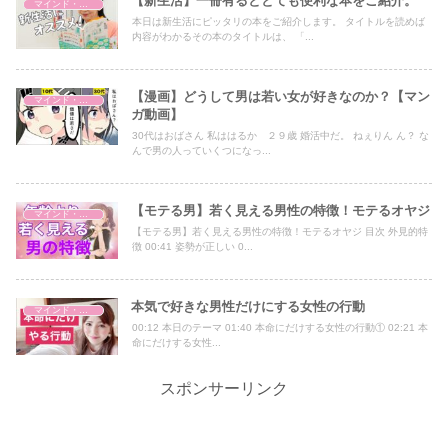
【新生活】一冊有るととても便利な本をご紹介。
マインド・哲学
本日は新生活にピッタリの本をご紹介します。 タイトルを読めば
内容がわかるその本のタイトルは、 「...
【漫画】どうして男は若い女が好きなのか？【マン
マインド・哲学
ガ動画】
30代はおばさん 私ははるか ２９歳 婚活中だ。 ねぇりん ん？ な
んで男の人っていくつになっ...
【モテる男】若く見える男性の特徴！モテるオヤジ
マインド・哲学
【モテる男】若く見える男性の特徴！モテるオヤジ 目次 外見的特
徴 00:41 姿勢が正しい 0...
本気で好きな男性だけにする女性の行動
マインド・哲学
00:12 本日のテーマ 01:40 本命にだけする女性の行動① 02:21 本
命にだけする女性...
スポンサーリンク