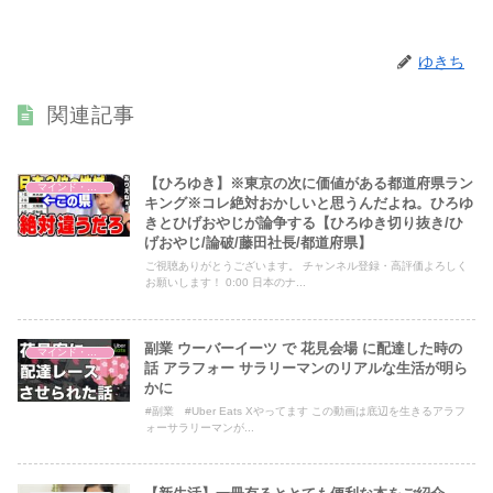
ゆきち
関連記事
【ひろゆき】※東京の次に価値がある都道府県ラン
マインド・哲学
キング※コレ絶対おかしいと思うんだよね。ひろゆ
きとひげおやじが論争する【ひろゆき切り抜き/ひ
げおやじ/論破/藤田社長/都道府県】
ご視聴ありがとうございます。 チャンネル登録・高評価よろしく
お願いします！ 0:00 日本のナ...
副業 ウーバーイーツ で 花見会場 に配達した時の
マインド・哲学
話 アラフォー サラリーマンのリアルな生活が明ら
かに
#副業 #Uber Eats Xやってます この動画は底辺を生きるアラフ
ォーサラリーマンが...