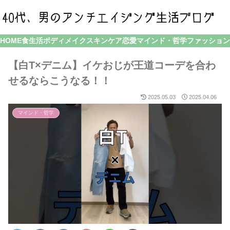
HOME
食生活
ボディメイク
スキンケア
恋愛
マインド・哲学
ファッション
【白T×デニム】イケおじが王道コーデを合わ
せるならこうなる！！
2025.05.03
2025.04.06
マインド・哲学