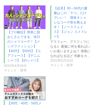
【必見】30～50代の夏
服はこの「５つ」だけ
でいい！ 簡単オシャ
レなコーデ術を教えま
す！【ノースフェイ
ス】【ジョン スメドレ
【プロ解説】簡単に脱
ー】
おじさんできる、休日
のシャツコーデ！【メ
アラフォー、アラフィフに
ンズファッション】
なると 夏服に何を着ればい
【40代】【50代】【エ
いか迷いますよね？ 薄着に
アフォース】【デニム
なればなるほど 年齢をカ…
シャツ】【白シャツ】
2022年6月24日
マインド・哲学
2022年4月26日
マインド・哲学
【30代・40代・50代メ