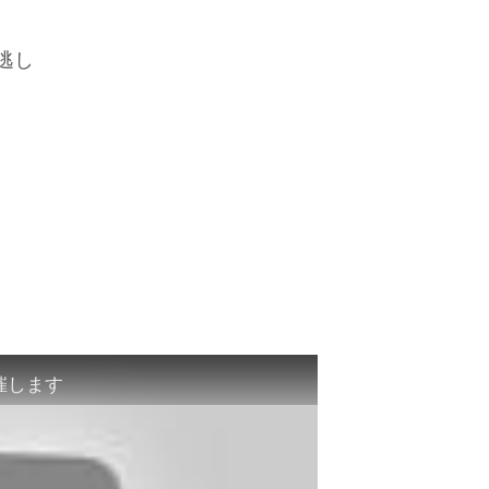
逃し
催します