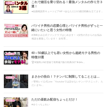
これで婚活を乗り切れる！最強メンタルの作り方３
恋愛
選！
●結婚相談所キュートピアHP ⭐️あなただけの婚活戦略を立てます...
バツイチ男性の恋愛心理とバツイチ男性がずっと一
恋愛
緒にいたいと思う女性の特徴
#津崎まみ公式ファンクラブはじめます！ ○女性の方からのお悩み
相談を募集しています！ 女性専...
40～50歳以上でも若い女性から超絶モテる男性の
恋愛
特徴10選
🏆⬇無料LINE登録で有料級7個の特典GET⬇&#x...
まさかの告白！？ナンパに制限してることとは…
恋愛
✅零時レイ公式Line「Youtubeでは話せないナンパテクニック」 た
だいまYo...
ただの昼飲み配信ちょっとだけ！
恋愛
#ゆうっちょれい