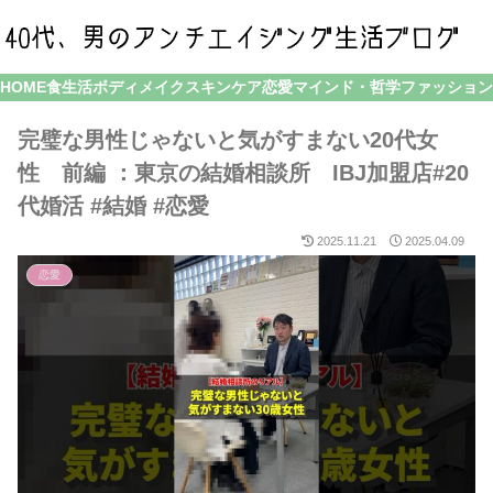
HOME
食生活
ボディメイク
スキンケア
恋愛
マインド・哲学
ファッション
完璧な男性じゃないと気がすまない20代女
性 前編 ：東京の結婚相談所 IBJ加盟店#20
代婚活 #結婚 #恋愛
2025.11.21
2025.04.09
恋愛