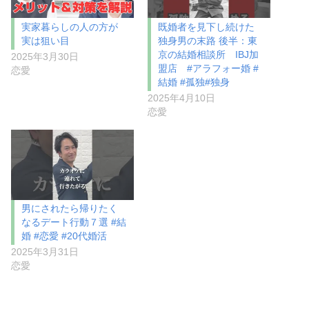
実家暮らしの人の方が
既婚者を見下し続けた
実は狙い目
独身男の末路 後半：東
京の結婚相談所 IBJ加
2025年3月30日
盟店 #アラフォー婚 #
恋愛
結婚 #孤独#独身
2025年4月10日
恋愛
男にされたら帰りたく
なるデート行動７選 #結
婚 #恋愛 #20代婚活
2025年3月31日
恋愛