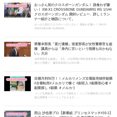
おっさん初のクロスボーンガンダム！ 脱食わず嫌
マインド・哲学
い！ XM-X1 CROSSBONE GUNDAMRG RG 1/144
クロスボーンガンダム 開封レビュー、詳しくラン
ナー紹介と物語について。
おっさん初のクロスボーンガンダム！ 脱食わず嫌い！ XM-X1
CROSSBONE GUNDAM...
県警本部長「甚だ遺憾」巡査部長が女性警察官を盗
マインド・哲学
撮 議員からは「身内に甘いという指摘も出かねな
い」大分
女性警察官を盗撮し、8月、大分県警の男性巡査部長が懲戒処分を
受けた問題で、種田本部長が11日の県...
目標月利50万！！メルカリメンズ古着販売独学副業
マインド・哲学
#古着転売#メルカリで稼ぐ #副収入 #副業初心者 #
副業探し #副業 ＃メルカリ
メンズ古着販売、メルカリで副収入！ メンズ古着転売における有
益な情報等 ツイートしております。...
西山 沙也香プロ【新番組 プリンセスマッチ#10-1】
マインド・哲学