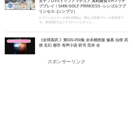
女子プロVSトップアマチュア 真剣勝負９Hマッチ
ププレイ！SHIN GOLF PRINCESS -シンゴルフプ
リンセス- (シンプリ）
0 プリンセスマッチ第10回戦は『西山 沙也香プロ』の再登場で
す。第3回戦ではクラブチャンピオンと...
《全球高武 》第026-050集 全本精校版 修真 仙侠 武
マインド・哲学
侠 玄幻 都市 有声小说 听书 完本 全
スポンサーリンク