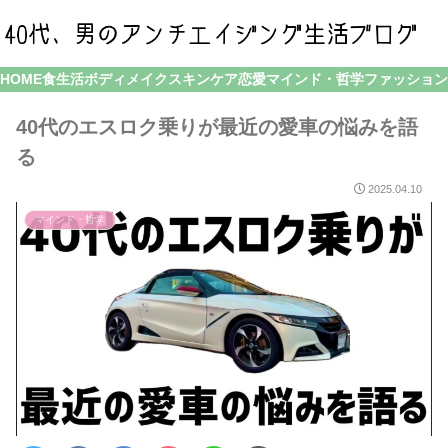
HOME
食生活
ボディメイク
スキンケア
恋愛
マインド・哲学
ファッション
40代のエスロク乗りが最近の愛車の悩みを語
る
2025.04.10
マインド・哲学