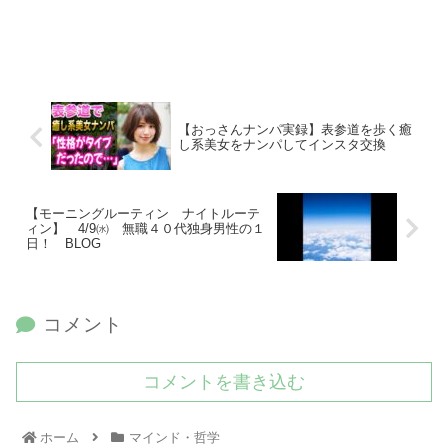
【おっさんナンパ実録】表参道を歩く癒
し系美女をナンパしてインスタ交換
【モーニングルーティン ナイトルーテ
ィン】 4/9㈬ 無職４０代独身男性の１
日！ BLOG
コメント
コメントを書き込む
ホーム
マインド・哲学