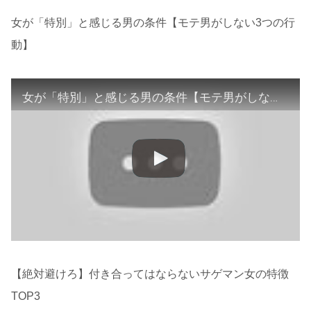
女が「特別」と感じる男の条件【モテ男がしない3つの行
動】
女が「特別」と感じる男の条件【モテ男がしない3つの行動】
【絶対避けろ】付き合ってはならないサゲマン女の特徴
TOP3