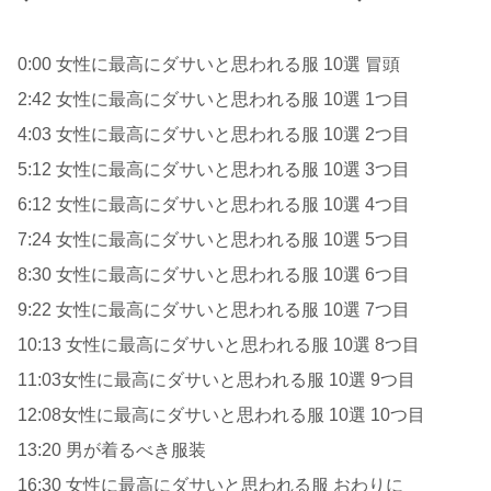
0:00 女性に最高にダサいと思われる服 10選 冒頭
2:42 女性に最高にダサいと思われる服 10選 1つ目
4:03 女性に最高にダサいと思われる服 10選 2つ目
5:12 女性に最高にダサいと思われる服 10選 3つ目
6:12 女性に最高にダサいと思われる服 10選 4つ目
7:24 女性に最高にダサいと思われる服 10選 5つ目
8:30 女性に最高にダサいと思われる服 10選 6つ目
9:22 女性に最高にダサいと思われる服 10選 7つ目
10:13 女性に最高にダサいと思われる服 10選 8つ目
11:03女性に最高にダサいと思われる服 10選 9つ目
12:08女性に最高にダサいと思われる服 10選 10つ目
13:20 男が着るべき服装
16:30 女性に最高にダサいと思われる服 おわりに