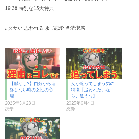
19:38 特別な15大特典
#ダサい 思われる 服 #恋愛 ＃清潔感
【脈なし?】自分から連
女が追ってしまう男の
絡しない時の女性の心
特徴【追われたいな
理
ら、追うな】
2025年5月28日
2025年6月4日
恋愛
恋愛