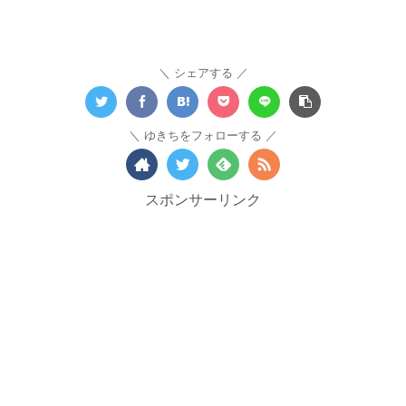
シェアする
ゆきちをフォローする
スポンサーリンク