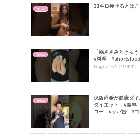
30キロ痩せるとは
食生活
「鶏ささみときゅう
食生活
#料理 #shortsfoo
Blogもやっております。 
保阪尚希が健康ダイエ
食生活
ダイエット #食事
ロー #サバ缶 #