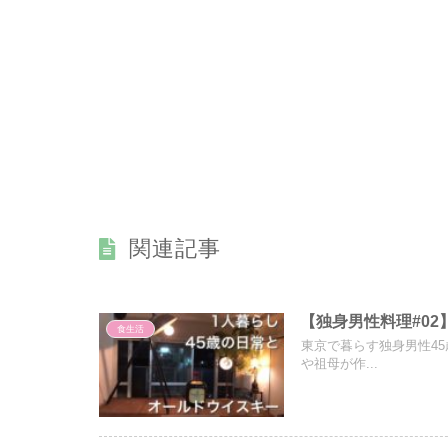
関連記事
【独身男性料理#0
食生活
東京で暮らす独身男性4
や祖母が作...