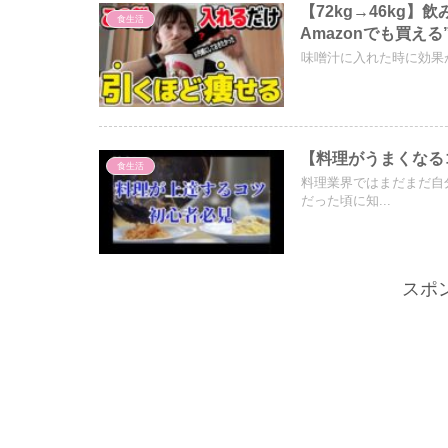
【72kg→46kg
食生活
Amazonでも買え
味噌汁に入れた時に効果がす
【料理がうまくなる
食生活
料理業界ではまだまだ自
だった頃に知...
スポ