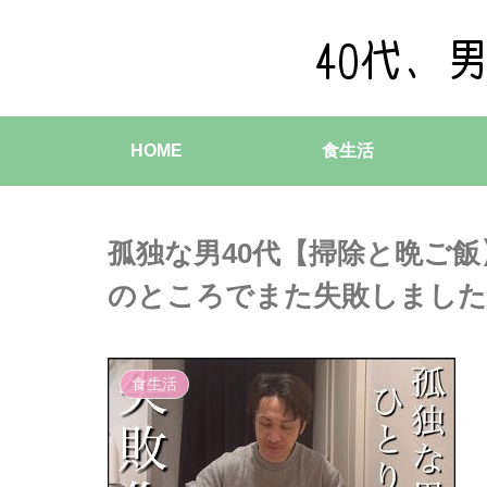
HOME
食生活
孤独な男40代【掃除と晩ご
のところでまた失敗しました
食生活