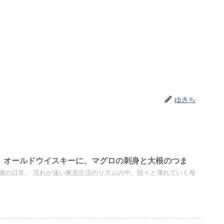
ゆきち
2】オールドウイスキーに、マグロの刺身と大根のつま
5歳の日常。 流れが速い東京生活のリズムの中、段々と薄れていく母