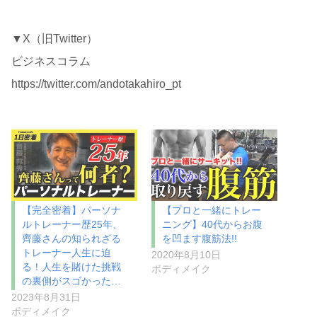
▼X（旧Twitter）
ビジネスコラム
https://twitter.com/andotakahiro_pt
【完全密着】パーソナ
【プロと一緒にトレー
ルトレーナー歴25年、
ニング】40代からお腹
齊藤さんの知られざる
を凹ます腹筋法!!
トレーナー人生に迫
2020年8月10日
る！人生を賭けた挑戦
ボディメイク
の裏側がスゴかった…
2023年8月31日
ボディメイク