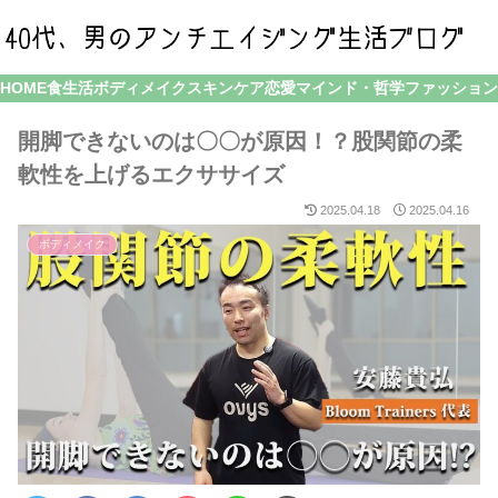
HOME
食生活
ボディメイク
スキンケア
恋愛
マインド・哲学
ファッション
開脚できないのは〇〇が原因！？股関節の柔
軟性を上げるエクササイズ
2025.04.18
2025.04.16
ボディメイク