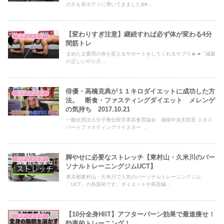
の方を美ボディに導いてきました&#...
【変わりすぎ注意】継続すれば必ず体が変わる4分
ボディメイク
間筋トレ
まめたま愛用の体を変えるサポートをしてくれるサプリ🔥 ■「減量
の正しいやり方...
俳優・高橋克典が１１キロダイエットに成功した方
ボディメイク
法。 断食・ファスティングダイエット メレンゲ
の気持ち 2017.10.21
一般社団法人分子整合医学美容食育協会 湘南中央支部長 エキス
パートファスティングマイスター ...
脚やせに必要なストレッチ【東村山・久米川のパー
ボディメイク
ソナルトレーニングジムUCT】
東京都東村山・久米川で人気のパーソナルトレーニングジム
「UCT」の糸賀裕です。ダイエットや美容鍼...
【10分全身HIIT】アフターバーン効果で最速痩せ！
ボディメイク
効率的トレーニング！