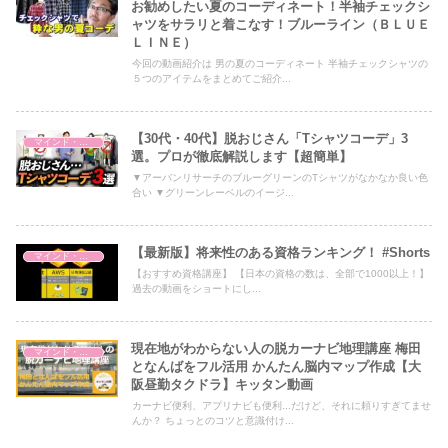
お勧めしたい夏のコーディネート！半袖チェックシ
ャツをサラリと着こなす！ブルーライン（ＢＬＵＥ
ＬＩＮＥ）
今回の動画紹介は 男の夏のコーディネート 半袖チェックシャツの
５つのアイテムをまとめてご紹介...
【30代・40代】脱おじさん「Tシャツコーデ」3
マインド・哲学
選。プロが徹底解説します【超簡単】
▼アーバンリサーチのブルーグリーンのTシャツがなかなか良い色
合い ▼グリーンレーベルのイージ...
【最新版】将来性のある資格ランキング！ #Shorts
マインド・哲学
【おすすめ資格講座】 【日本の資格の数は、全部で1000以上！】
過去の動画をショートにし...
現在地がわからない人の脱カーナビ地理講座 梅田
マインド・哲学
となんばをフル活用 かんたん脳内マップ作成【大
阪昼勤タクドラ】キッタン動画
カーナビ便利、アプリナビも便利...だけど、それに頼りすぎてませ
んか？ ちょっとのコツと意識付け...