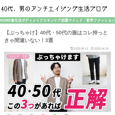
HOME
食生活
ボディメイク
スキンケア
恋愛
マインド・哲学
ファッション
【ぶっちゃけ】40代・50代の服はコレ持っと
きゃ間違いない！3選
2025.06.13
2025.04.19
マインド・哲学