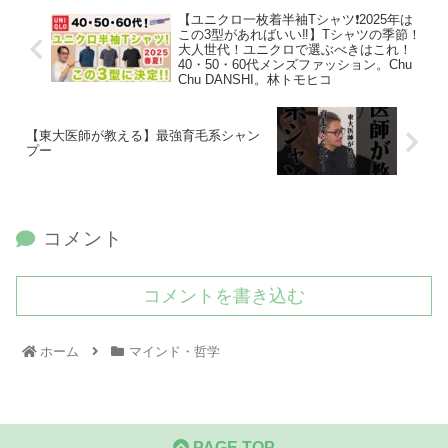
【ユニクロ一枚着半袖Tシャツ❗️2025年は
この3型があればいい‼️】Tシャツの季節！
大人世代！ユニクロで選ぶべきはこれ！
40・50・60代メンズファッション。Chu
Chu DANSHI。林トモヒコ
【東大医師が教える】最強育毛系シャン
プー
コメント
コメントを書き込む
ホーム
マインド・哲学
PAGE TOP