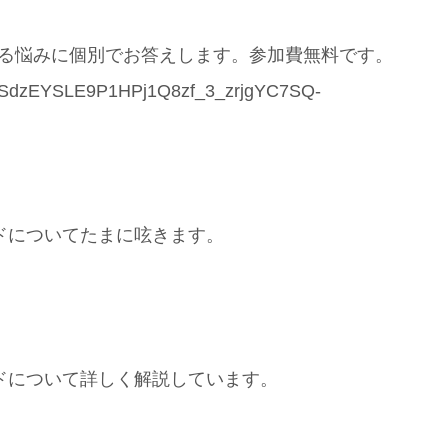
する悩みに個別でお答えします。参加費無料です。
pQLSdzEYSLE9P1HPj1Q8zf_3_zrjgYC7SQ-
ドについてたまに呟きます。
ドについて詳しく解説しています。