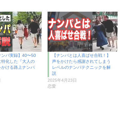
ンパ実録】40〜50
【ナンパとは人喜ばせ合戦！】
に特化した『大人の
声をかけたら感謝されてしまう
をかける路上ナンパ
レベルのナンパテクニックを解
説
日
2025年4月23日
恋愛