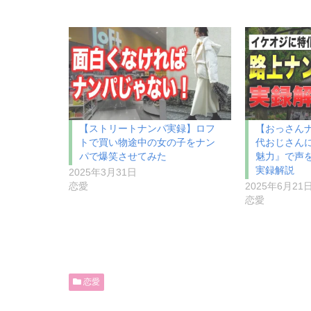
【ストリートナンパ実録】ロフ
【おっさんナ
トで買い物途中の女の子をナン
代おじさん
パで爆笑させてみた
魅力』で声
実録解説
2025年3月31日
恋愛
2025年6月21
恋愛
恋愛