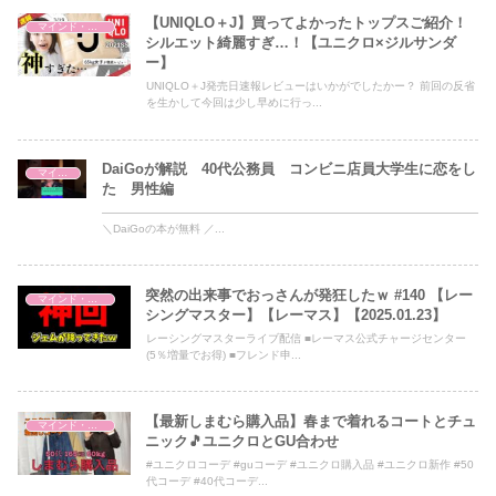
【UNIQLO＋J】買ってよかったトップスご紹介！
マインド・哲学
シルエット綺麗すぎ…！【ユニクロ×ジルサンダ
ー】
UNIQLO＋J発売日速報レビューはいかがでしたかー？ 前回の反省
を生かして今回は少し早めに行っ...
DaiGoが解説 40代公務員 コンビニ店員大学生に恋をし
マインド・哲学
た 男性編
——————————————————————————————————
＼DaiGoの本が無料 ／...
突然の出来事でおっさんが発狂したｗ #140 【レー
マインド・哲学
シングマスター】【レーマス】【2025.01.23】
レーシングマスターライブ配信 ■レーマス公式チャージセンター
(5％増量でお得) ■フレンド申...
【最新しまむら購入品】春まで着れるコートとチュ
マインド・哲学
ニック🎵ユニクロとGU合わせ
#ユニクロコーデ #guコーデ #ユニクロ購入品 #ユニクロ新作 #50
代コーデ #40代コーデ...