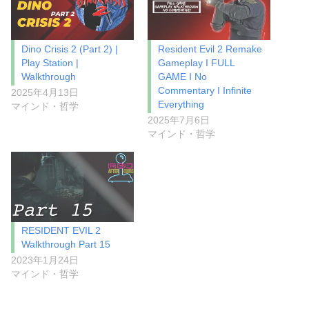
Dino Crisis 2 (Part 2) |
Resident Evil 2 Remake
Play Station |
Gameplay I FULL
Walkthrough
GAME I No
Commentary I Infinite
2025年4月13日
Everything
マインド・哲学
2025年7月6日
マインド・哲学
RESIDENT EVIL 2
Walkthrough Part 15
2023年1月24日
マインド・哲学