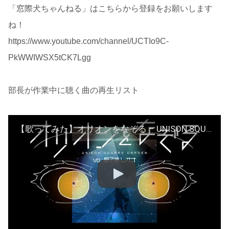
「窓際犬ちゃんねる」はこちらから登録をお願いします
ね！
https://www.youtube.com/channel/UCTIo9C-
PkWWIWSX5tCK7Lgg
部長が作業中に聴く曲の再生リスト
【歌ってみた】オリオンをなぞる – UNISON SQUARE GARDEN /Covered by 獅子神レオナ【TIGER & BUNNY】