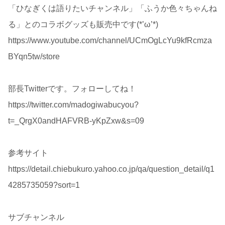
「ひなぎくは語りたいチャンネル」「ふうか色々ちゃんね
る」とのコラボグッズも販売中です(*’ω’*)
https://www.youtube.com/channel/UCmOgLcYu9kfRcmza
BYqn5tw/store
部長Twitterです。フォローしてね！
https://twitter.com/madogiwabucyou?
t=_QrgX0andHAFVRB-yKpZxw&s=09
参考サイト
https://detail.chiebukuro.yahoo.co.jp/qa/question_detail/q1
4285735059?sort=1
サブチャンネル