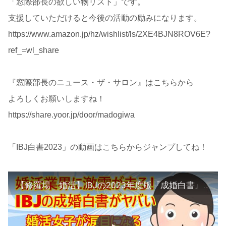
「窓際部長の欲しい物リスト」です。
支援していただけると今後の活動の励みになります。
https://www.amazon.jp/hz/wishlist/ls/2XE4BJN8ROV6E?
ref_=wl_share
『窓際部長のニュース・ザ・サロン』はこちらから
よろしくお願いしますね！
https://share.yoor.jp/door/madogiwa
「IBJ白書2023」の動画はこちらからジャンプしてね！
【修羅場 婚活】IBJの2023年度版『成婚白書』公開で電流走る！ずっと婚活女子さんの味方だったIBJがまさかのデータ公開！これは『梯子外し』の前兆か！？婚活女子さん返事がない『ただの屍のようだｗ』