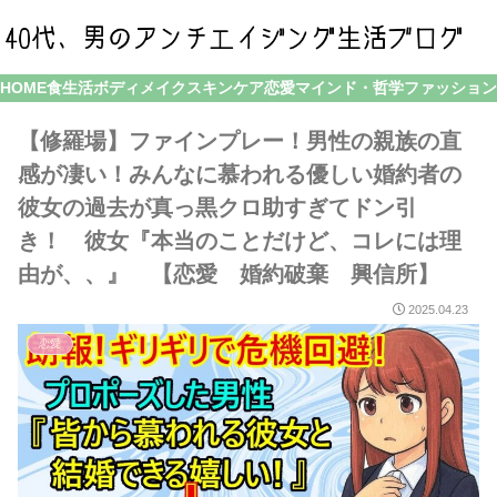
HOME
食生活
ボディメイク
スキンケア
恋愛
マインド・哲学
ファッション
【修羅場】ファインプレー！男性の親族の直
感が凄い！みんなに慕われる優しい婚約者の
彼女の過去が真っ黒クロ助すぎてドン引
き！ 彼女『本当のことだけど、コレには理
由が、、』 【恋愛 婚約破棄 興信所】
2025.04.23
恋愛