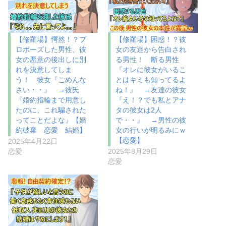
【修羅場】愕然！？プ
【修羅場】困惑！？彼
ロポーズした男性、彼
女の友達から告白され
女の悪意の後出しに別
る男性！ 断る男性
れを決意してしま
『オレに彼女がいるこ
う！ 彼女『ごめんな
とはキミも知ってるよ
さい・・』 →彼氏
ね！』 →友達の彼女
『婚約指輪まで用意し
『え！？でも私とアナ
たのに、これ騙された
タの彼女は2人
ってことだよな』【婚
で・・』 →男性の彼
約破棄 恋愛 結婚】
女の行いが明るみにｗ
【恋愛】
2025年4月22日
恋愛
2025年8月29日
恋愛