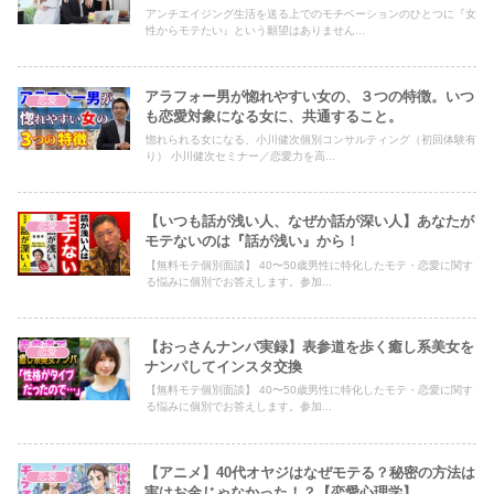
アンチエイジング生活を送る上でのモチベーションのひとつに『女
性からモテたい』という願望はありません...
アラフォー男が惚れやすい女の、３つの特徴。いつ
恋愛
も恋愛対象になる女に、共通すること。
惚れられる女になる、小川健次個別コンサルティング（初回体験有
り） 小川健次セミナー／恋愛力を高...
【いつも話が浅い人、なぜか話が深い人】あなたが
恋愛
モテないのは『話が浅い』から！
【無料モテ個別面談】 40〜50歳男性に特化したモテ・恋愛に関す
る悩みに個別でお答えします。参加...
【おっさんナンパ実録】表参道を歩く癒し系美女を
恋愛
ナンパしてインスタ交換
【無料モテ個別面談】 40〜50歳男性に特化したモテ・恋愛に関す
る悩みに個別でお答えします。参加...
【アニメ】40代オヤジはなぜモテる？秘密の方法は
恋愛
実はお金じゃなかった！？【恋愛心理学】