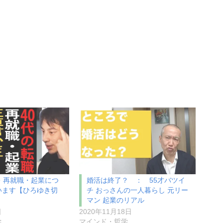
・再就職・起業につ
婚活は終了？ ： 55才バツイ
います【ひろゆき切
チ おっさんの一人暮らし 元リー
マン 起業のリアル
日
2020年11月18日
学
マインド・哲学