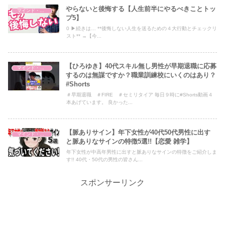
やらないと後悔する【人生前半にやるべきことトッ
マインド・哲学
プ5】
0 ▶︎続きは… **後悔しない人生を送るための４大行動とチェックリ
スト** →【今...
【ひろゆき】40代スキル無し男性が早期退職に応募
マインド・哲学
するのは無謀ですか？職業訓練校にいくのはあり？
#Shorts
＃早期退職 ＃FIRE ＃セミリタイア 毎日９時に#Shorts動画４
本あげています。 良かった...
【脈ありサイン】年下女性が40代50代男性に出す
マインド・哲学
と脈ありなサインの特徴5選!!【恋愛 雑学】
年下女性が中高年男性に出すと脈ありなサインの特徴をご紹介しま
す!! 40代・50代の男性の皆さん...
スポンサーリンク