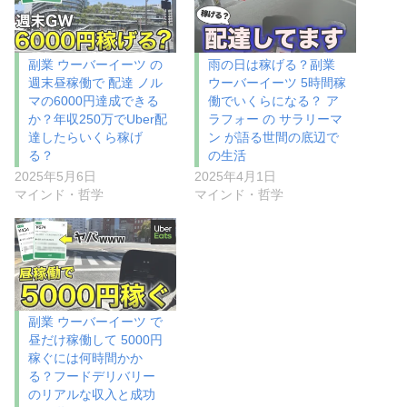
副業 ウーバーイーツ の
雨の日は稼げる？副業
週末昼稼働で 配達 ノル
ウーバーイーツ 5時間稼
マの6000円達成できる
働でいくらになる？ ア
か？年収250万でUber配
ラフォー の サラリーマ
達したらいくら稼げ
ン が語る世間の底辺で
る？
の生活
2025年5月6日
2025年4月1日
マインド・哲学
マインド・哲学
副業 ウーバーイーツ で
昼だけ稼働して 5000円
稼ぐには何時間かか
る？フードデリバリー
のリアルな収入と成功