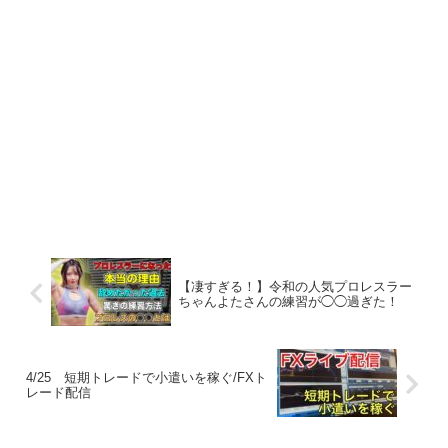
【凄すぎる！】令和の人気プロレスラー
ちゃんよたさんの練習が◯◯過ぎた！
4/25 短期トレードで小遣いを稼ぐ/FXト
レード配信