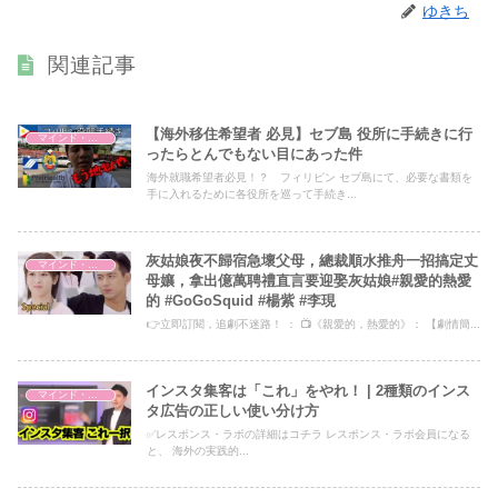
ゆきち
関連記事
【海外移住希望者 必見】セブ島 役所に手続きに行
マインド・哲学
ったらとんでもない目にあった件
海外就職希望者必見！？ フィリピン セブ島にて、必要な書類を
手に入れるために各役所を巡って手続き...
灰姑娘夜不歸宿急壞父母，總裁順水推舟一招搞定丈
マインド・哲学
母孃，拿出億萬聘禮直言要迎娶灰姑娘#親愛的熱愛
的 #GoGoSquid #楊紫 #李現
👉立即訂閱，追劇不迷路！ ： 📺《親愛的，熱愛的》： 【劇情簡...
インスタ集客は「これ」をやれ！ | 2種類のインス
マインド・哲学
タ広告の正しい使い分け方
✅レスポンス・ラボの詳細はコチラ レスポンス・ラボ会員になる
と、 海外の実践的...