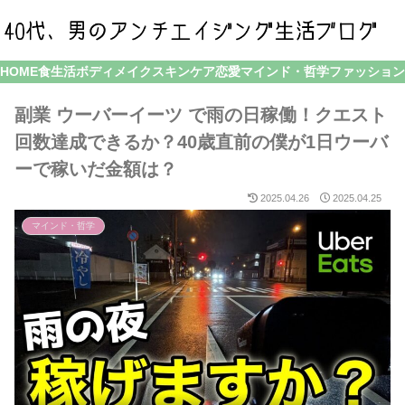
HOME
食生活
ボディメイク
スキンケア
恋愛
マインド・哲学
ファッション
副業 ウーバーイーツ で雨の日稼働！クエスト
回数達成できるか？40歳直前の僕が1日ウーバ
ーで稼いだ金額は？
2025.04.26
2025.04.25
マインド・哲学