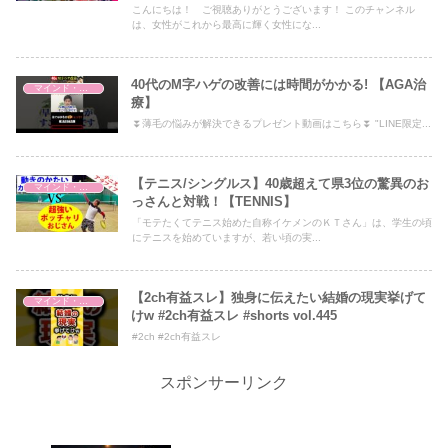
こんにちは！ ご視聴ありがとうございます！ このチャンネル
は、女性がこれから最高に輝く女性にな...
40代のM字ハゲの改善には時間がかかる! 【AGA治
マインド・哲学
療】
⏬薄毛の悩みが解決できるプレゼント動画はこちら⏬ "LINE限定...
【テニス/シングルス】40歳超えて県3位の驚異のお
マインド・哲学
っさんと対戦！【TENNIS】
「モテたくてテニス始めた自称イケメンのＫＴさん」は、学生の頃
にテニスを始めていますが、若い頃の実...
【2ch有益スレ】独身に伝えたい結婚の現実挙げて
マインド・哲学
けw #2ch有益スレ #shorts vol.445
#2ch #2ch有益スレ
スポンサーリンク