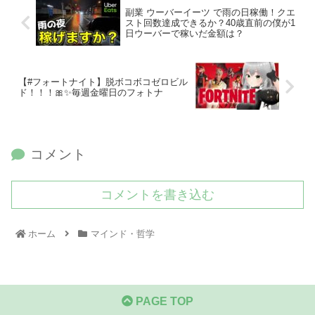
副業 ウーバーイーツ で雨の日稼働！クエ
スト回数達成できるか？40歳直前の僕が1
日ウーバーで稼いだ金額は？
【#フォートナイト】脱ボコボコゼロビル
ド！！！🎀✨毎週金曜日のフォトナ
コメント
コメントを書き込む
ホーム
マインド・哲学
PAGE TOP