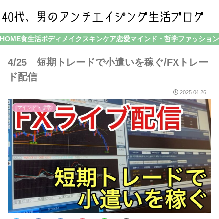
HOME
食生活
ボディメイク
スキンケア
恋愛
マインド・哲学
ファッション
4/25 短期トレードで小遣いを稼ぐ/FXトレー
ド配信
2025.04.26
マインド・哲学