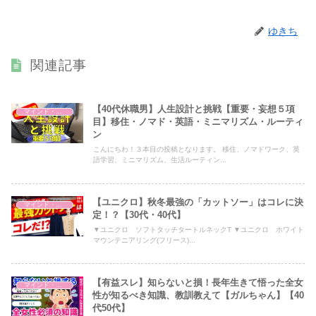
ゆきち
関連記事
【40代休職男】人生設計と挑戦【重要・妄想５項
マインド・哲学
目】移住・ノマド・英語・ミニマリズム・ルーティ
ン
こんにちわ！３本目の投稿となります。 移住、ノマドワーク、英
語学習、ミニマリズム、生活ルーティン...
【ユニクロ】秋冬最強の「カットソー」はコレに決
マインド・哲学
定！？【30代・40代】
▼ユニクロ ソフトタッチタートルネックT ▼ユニクロ ホワイト
マウンテニアリング(フリース)...
【有益スレ】知らないと損！長年生きて悟った全女
マインド・哲学
性が知るべき知識、教訓教えて【ガルちゃん】【40
代50代】