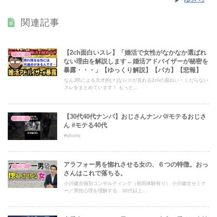
関連記事
【2ch面白いスレ】「婚活で女性がなかなか選ばれ
恋愛
ない理由を解説します←婚活アドバイザーが秘密を
暴露・・・」【ゆっくり解説】【バカ】【悲報】
なんJ民による天才的(？)なレスが見れる2chの面白い・くだらない
スレをまとめています！ もっと...
【30代40代ナンパ】おじさんナンパ#モテるおじさ
恋愛
ん #モテる40代
#shorts
アラフォー男を惚れさせる女の、６つの特徴。おっ
恋愛
さんはこれで落ちる。
小川健次個別コンサルティング（初回体験有り） 小川健次セミナ
ー／男性心理を理解する、30代以上...