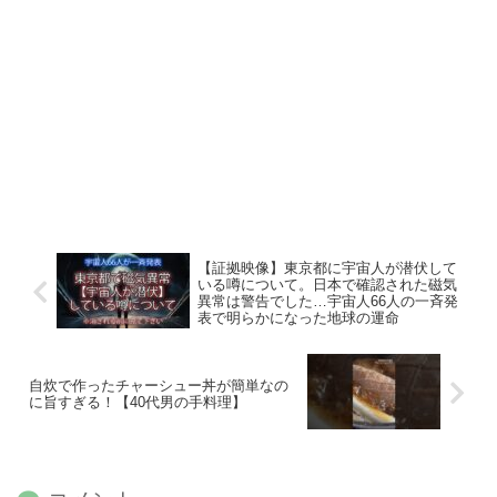
【証拠映像】東京都に宇宙人が潜伏して
いる噂について。日本で確認された磁気
異常は警告でした…宇宙人66人の一斉発
表で明らかになった地球の運命
自炊で作ったチャーシュー丼が簡単なの
に旨すぎる！【40代男の手料理】