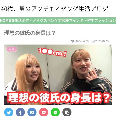
HOME
食生活
ボディメイク
スキンケア
恋愛
マインド・哲学
ファッション
理想の彼氏の身長は？
2025.04.29
2025.04.27
恋愛