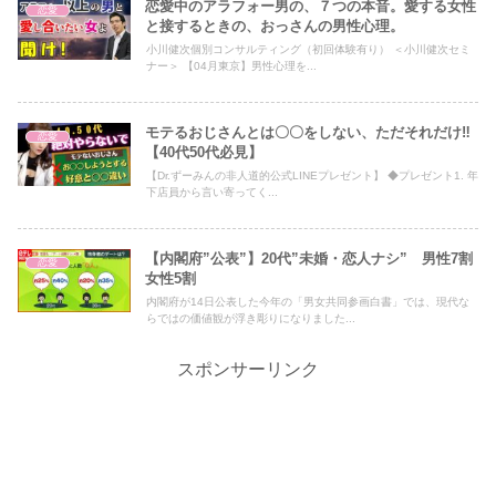
恋愛中のアラフォー男の、７つの本音。愛する女性
恋愛
と接するときの、おっさんの男性心理。
小川健次個別コンサルティング（初回体験有り） ＜小川健次セミ
ナー＞ 【04月東京】男性心理を...
モテるおじさんとは〇〇をしない、ただそれだけ‼︎
恋愛
【40代50代必見】
【Dr.ずーみんの非人道的公式LINEプレゼント】 ◆プレゼント1. 年
下店員から言い寄ってく...
【内閣府”公表”】20代”未婚・恋人ナシ” 男性7割
恋愛
女性5割
内閣府が14日公表した今年の「男女共同参画白書」では、現代な
らではの価値観が浮き彫りになりました...
スポンサーリンク