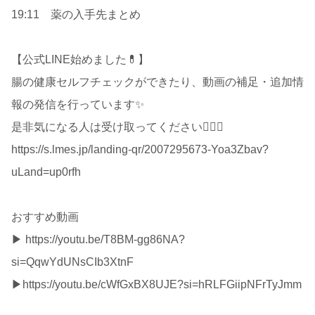
19:11 薬の入手先まとめ
【公式LINE始めました💊】
腸の健康セルフチェックができたり、動画の補足・追加情
報の発信を行っています✨
是非気になる人は受け取ってください🙆🏻‍♂️
https://s.lmes.jp/landing-qr/2007295673-Yoa3Zbav?
uLand=up0rfh
おすすめ動画
▶︎ https://youtu.be/T8BM-gg86NA?
si=QqwYdUNsCIb3XtnF
▶︎https://youtu.be/cWfGxBX8UJE?si=hRLFGiipNFrTyJmm