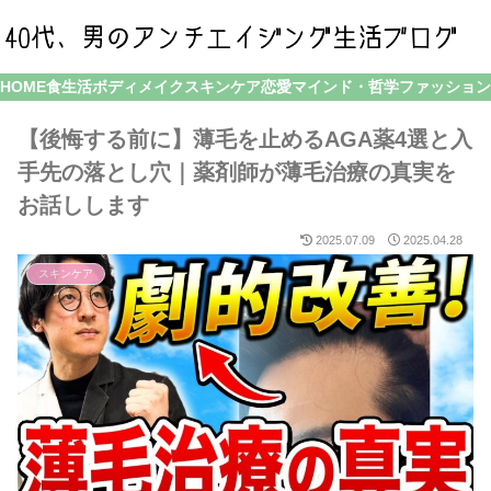
HOME
食生活
ボディメイク
スキンケア
恋愛
マインド・哲学
ファッション
【後悔する前に】薄毛を止めるAGA薬4選と入
手先の落とし穴｜薬剤師が薄毛治療の真実を
お話しします
2025.07.09
2025.04.28
スキンケア