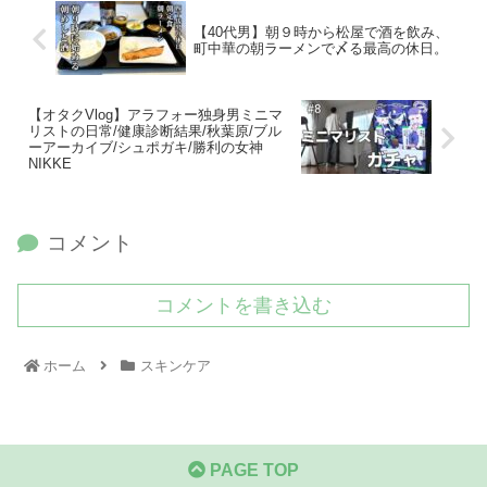
【40代男】朝９時から松屋で酒を飲み、
町中華の朝ラーメンで〆る最高の休日。
【オタクVlog】アラフォー独身男ミニマ
リストの日常/健康診断結果/秋葉原/ブル
ーアーカイブ/シュポガキ/勝利の女神
NIKKE
コメント
コメントを書き込む
ホーム
スキンケア
PAGE TOP