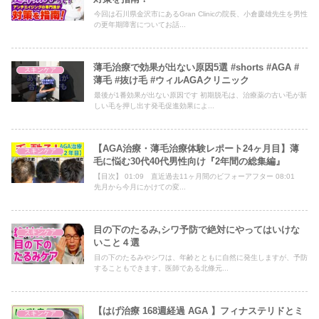
今回は石川県金沢市にあるGran Clinicの院長、小倉慶雄先生を男性
の更年期障害についてお話...
薄毛治療で効果が出ない原因5選 #shorts #AGA #
スキンケア
薄毛 #抜け毛 #ウィルAGAクリニック
最後が1番効果が出ない原因です 初期脱毛は、治療薬の古い毛が新
しい毛を押し出す発毛促進効果によ...
【AGA治療・薄毛治療体験レポート24ヶ月目】薄
スキンケア
毛に悩む30代40代男性向け『2年間の総集編』
【目次】 01:09 直近過去11ヶ月間のビフォーアフター 08:01
先月から今月にかけての変...
目の下のたるみ,シワ予防で絶対にやってはいけな
スキンケア
いこと４選
目の下のたるみやシワは、年齢とともに自然に発生しますが、予防
することもできます。医師である北條元...
【はげ治療 168週経過 AGA 】フィナステリドとミ
スキンケア