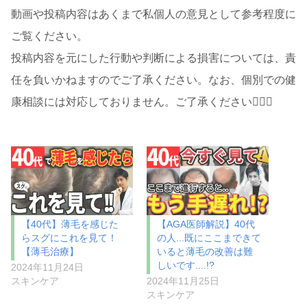
動画や投稿内容はあくまで私個人の意見として参考程度に
ご覧ください。
投稿内容を元にした行動や判断による損害については、責
任を負いかねますのでご了承ください。なお、個別での健
康相談には対応しておりません。ご了承ください🙇🏻‍♂️
【40代】薄毛を感じた
【AGA医師解説】40代
らスグにこれを見て！
の人...既にここまできて
【薄毛治療】
いると薄毛の改善は難
しいです....!?
2024年11月24日
スキンケア
2024年11月25日
スキンケア