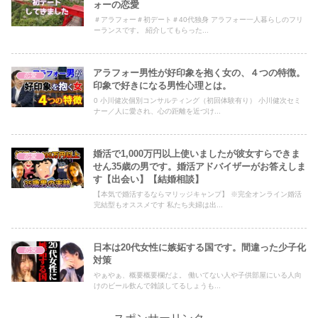
ォーの恋愛
＃アラフォー＃初デート＃40代独身 アラフォー一人暮らしのフリ
ーランスです。 紹介してもらった...
アラフォー男性が好印象を抱く女の、４つの特徴。
恋愛
印象で好きになる男性心理とは。
0 小川健次個別コンサルティング（初回体験有り） 小川健次セミ
ナー／人に愛され、心の距離を近づけ...
婚活で1,000万円以上使いましたが彼女すらできま
恋愛
せん35歳の男です。婚活アドバイザーがお答えしま
す【出会い】【結婚相談】
【本気で婚活するならマリッジキャンプ】 ※完全オンライン婚活
完結型もオススメです 私たち夫婦は出...
日本は20代女性に嫉妬する国です。間違った少子化
恋愛
対策
やぁやぁ、概要概要欄だよ。 働いてない人や子供部屋にいる人向
けのビール飲んで雑談してるしょうも...