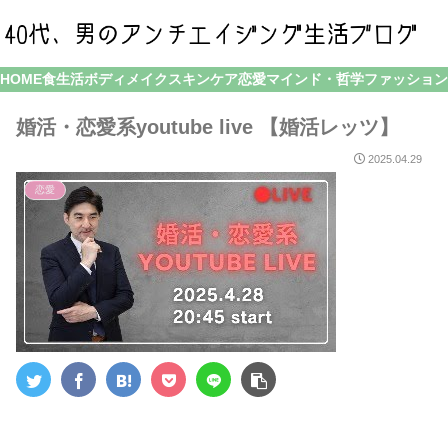
HOME
食生活
ボディメイク
スキンケア
恋愛
マインド・哲学
ファッション
婚活・恋愛系youtube live 【婚活レッツ】
2025.04.29
恋愛