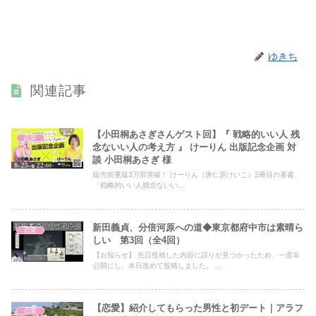
ゆきち
関連記事
【小田桐あさぎさんゲスト回】『 戦略的いい人 残
恋愛
念ないい人の考え方 』 けーりん 出版記念企画 対
談 小田桐あさぎ 様
販売前重版3万部突破！ けーりん（唐仁原けいこ）2冊目の著書、
「戦略的いい人残念ないい...
新田義貞、分倍河原への道◆東京都府中市は素晴ら
恋愛
しい 第3回（全4回）
【お知らせ】 先日投稿した内容に誤りが見つかったため、一度非
公開にし、本日改めて投稿しました。 ...
【恋愛】紹介してもらった男性と初デート｜アラフ
恋愛