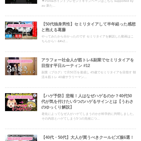
▼Pontaポイントプレゼントキャンペーンはこちら supported by
au 新た...
【50代独身男性】セミリタイアして半年経った感想
マインド・哲学
と抱える葛藤
やってみたから分かったのです セミリタイアを解説した動画はこ
ちらから✨ &#x2...
アラフォー社会人が筋トレ&副業でセミリタイアを
マインド・哲学
目指す平日ルーティン #12
副業（ブログ）で月50万を達成し 45歳でセミリタイアを目指す 朝
活＆筋トレ 40歳サラリーマン...
【ハゲ予防】悲報！人はなぜハゲるのか？40代50
マインド・哲学
代が気を付けたい5つのハゲるサインとは【うわさ
のゆっくり解説】
老化によってなぜ人がハゲてしまうのかが科学的に判明しました。
その内容とハゲてしまう5つの兆候につ...
【40代・50代】大人が買うべきクールビズ服6選！
マインド・哲学