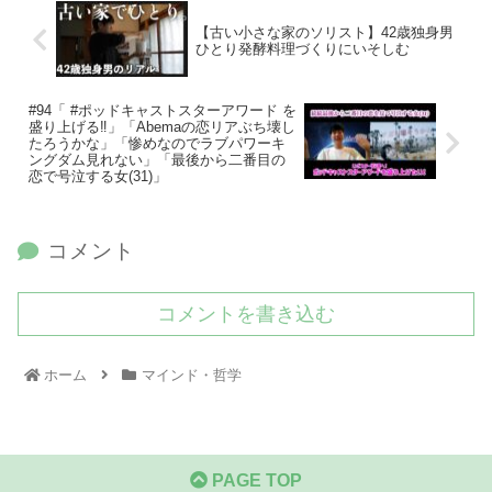
【古い小さな家のソリスト】42歳独身男
ひとり発酵料理づくりにいそしむ
#94「 #ポッドキャストスターアワード を
盛り上げる‼️」「Abemaの恋リアぶち壊し
たろうかな」「惨めなのでラブパワーキ
ングダム見れない」「最後から二番目の
恋で号泣する女(31)」
コメント
コメントを書き込む
ホーム
マインド・哲学
PAGE TOP