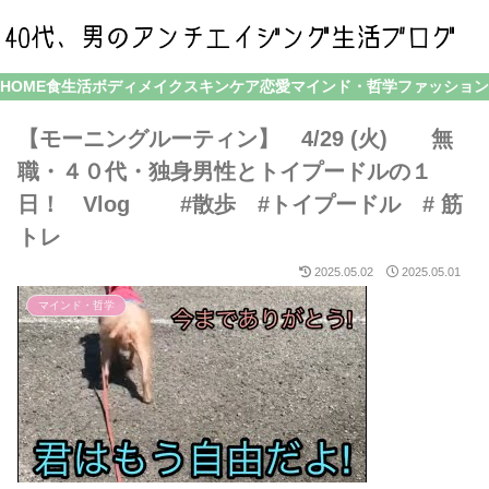
HOME
食生活
ボディメイク
スキンケア
恋愛
マインド・哲学
ファッション
【モーニングルーティン】 4/29 (火) 無
職・４０代・独身男性とトイプードルの１
日！ Vlog #散歩 #トイプードル # 筋
トレ
2025.05.02
2025.05.01
マインド・哲学