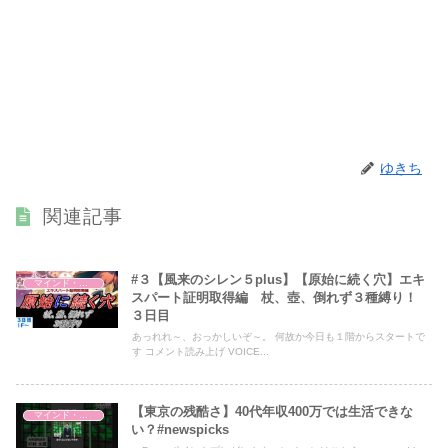
ゆきち
関連記事
#３【風来のシレン５plus】【原始に続く穴】エキ
マインド・哲学
スパート証明取得編 杖、壺、倒れず３種縛り！
３日目
あっれれ～、おっかしいぞ～。 何故か今日も１階からスタートで
す コメント読み上げ VOICE...
【東京の残酷さ】40代年収400万では生活できな
マインド・哲学
い？#newspicks