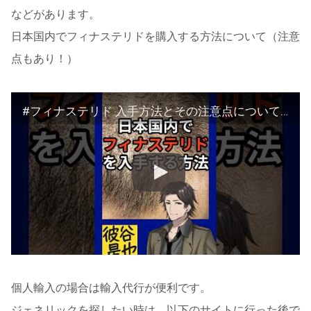
などがあります。
日本国内でフィナステリドを購入する方法について（注意
点もあり！）
#フィナステリド 入手方法とその注意点について #40代 #aga治療 #aga治療薬 #育毛 #発毛 #育毛 #抜け毛 #ハゲ #aga診療ガイドライン
個人輸入の場合は輸入代行が便利です。
ジェネリックを探したい時は、以下のサイトに行った後で