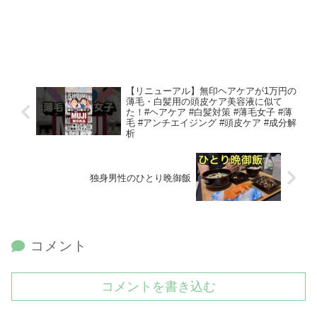
【リニューアル】無印ヘアケアが1万円の
薄毛・白髪用の頭皮ケア美容液に似て
た！#ヘアケア #白髪対策 #薄毛女子 #薄
毛 #アンチエイジング #頭皮ケア #成分解
析
独身男性のひとり晩御飯
コメント
コメントを書き込む