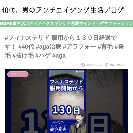
HOME
食生活
ボディメイク
スキンケア
恋愛
マインド・哲学
ファッション
#フィナステリド 服用から１３０日経過で
す！ #40代 #aga治療 #アラフォー #育毛 #発
毛 #抜け毛 #ハゲ #aga
2025.05.17
2025.05.15
スキンケア