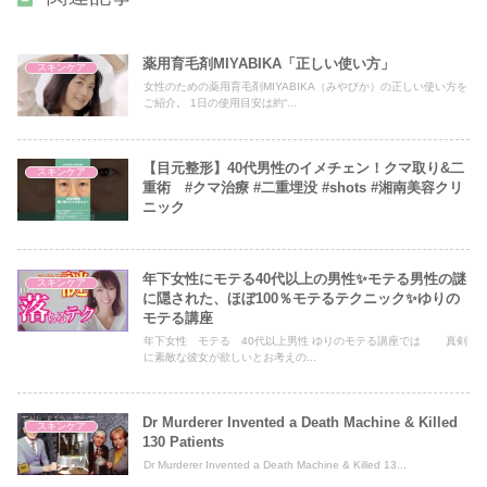
薬用育毛剤MIYABIKA「正しい使い方」
スキンケア
女性のための薬用育毛剤MIYABIKA（みやびか）の正しい使い方を
ご紹介。 1日の使用目安は約“...
【目元整形】40代男性のイメチェン！クマ取り&二
スキンケア
重術 #クマ治療 #二重埋没 #shots #湘南美容クリ
ニック
年下女性にモテる40代以上の男性✨モテる男性の謎
スキンケア
に隠された、ほぼ100％モテるテクニック✨ゆりの
モテる講座
年下女性 モテる 40代以上男性 ゆりのモテる講座では 真剣
に素敵な彼女が欲しいとお考えの...
Dr Murderer Invented a Death Machine & Killed
スキンケア
130 Patients
Dr Murderer Invented a Death Machine & Killed 13...