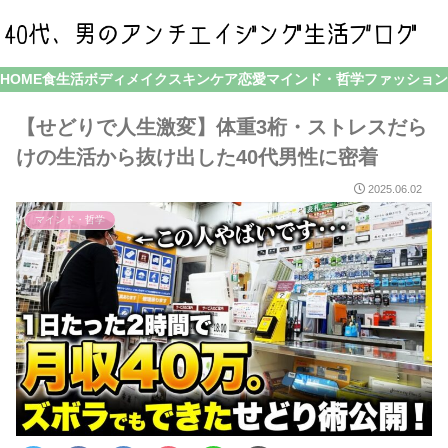
HOME
食生活
ボディメイク
スキンケア
恋愛
マインド・哲学
ファッション
【せどりで人生激変】体重3桁・ストレスだら
けの生活から抜け出した40代男性に密着
2025.06.02
マインド・哲学