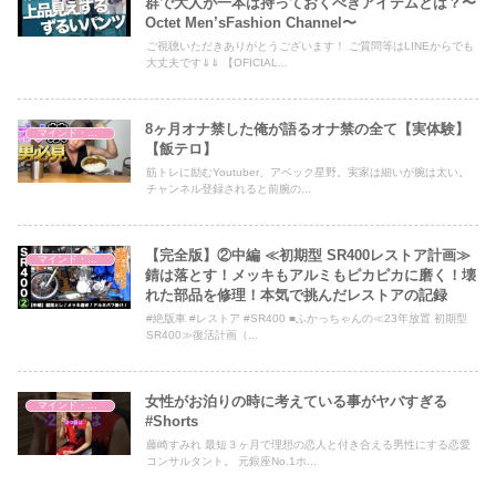
群で大人が一本は持っておくべきアイテムとは？〜
Octet Men’sFashion Channel〜
ご視聴いただきありがとうございます！ ご質問等はLINEからでも
大丈夫です⇓⇓ 【OFICIAL...
8ヶ月オナ禁した俺が語るオナ禁の全て【実体験】
マインド・哲学
【飯テロ】
筋トレに励むYoutuber、アベック星野。実家は細いが腕は太い。
チャンネル登録されると前腕の...
【完全版】②中編 ≪初期型 SR400レストア計画≫
マインド・哲学
錆は落とす！メッキもアルミもピカピカに磨く！壊
れた部品を修理！本気で挑んだレストアの記録
#絶版車 #レストア #SR400 ■ふかっちゃんの≪23年放置 初期型
SR400≫復活計画（...
女性がお泊りの時に考えている事がヤバすぎる
マインド・哲学
#Shorts
藤崎すみれ 最短３ヶ月で理想の恋人と付き合える男性にする恋愛
コンサルタント。 元銀座No.1ホ...