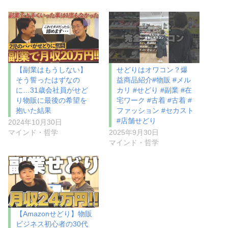
【副業はもうしない】
せどりはオワコン？爆
そう誓ったはずなの
益商品紹介#物販 #メル
に…31歳会社員がせど
カリ #せどり #副業 #在
り物販に最後の希望を
宅ワーク #古着 #古着 #
抱いた結果
ファッション #セカスト
#店舗せどり
2024年10月30日
マインド・哲学
2025年9月30日
マインド・哲学
【Amazonせどり】物販
ビジネス初心者の30代