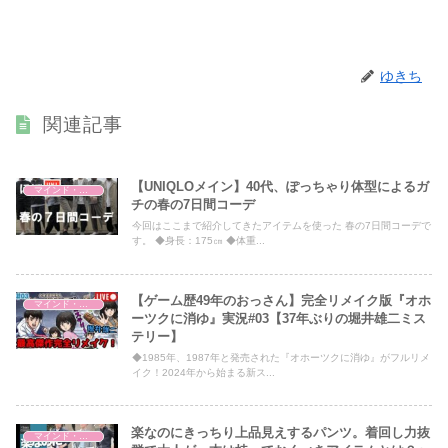
ゆきち
関連記事
【UNIQLOメイン】40代、ぽっちゃり体型によるガ
マインド・哲学
チの春の7日間コーデ
今回はここまで紹介してきたアイテムを使った 春の7日間コーデで
す。 ◆身長：175㎝ ◆体重...
【ゲーム歴49年のおっさん】完全リメイク版『オホ
マインド・哲学
ーツクに消ゆ』実況#03【37年ぶりの堀井雄二ミス
テリー】
◆1985年、1987年と発売された『オホーツクに消ゆ』がフルリメ
イク！2024年から始まる新ス...
楽なのにきっちり上品見えするパンツ。着回し力抜
マインド・哲学