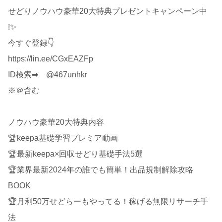
せどりノウハウ豪華20大特典プレゼントキャンペーン中
❕✨
今すぐ登録👇
https://lin.ee/CGxEAZFp
ID検索➡ @467unhkr
※＠含む
ノウハウ豪華20大特典内容
🏆keepa基礎学習プレミア動画
🏆最新keepa×回収せどり基礎手法5選
🏆業界最新2024年の誰でも簡単！出品規制解除攻略
BOOK
🏆月利50万せどらーもやってる！稼げる無限リサーチ手
法