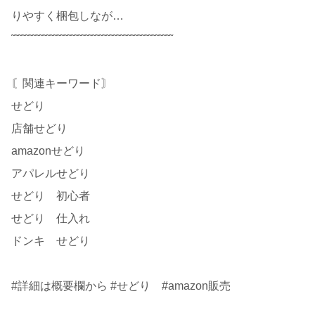
りやすく梱包しなが…
῀῀῀῀῀῀῀῀῀῀῀῀῀῀῀῀῀῀῀῀῀῀῀῀῀῀῀῀῀῀῀῀῀῀῀῀῀῀῀῀῀῀῀῀῀῀
〘関連キーワード〙
せどり
店舗せどり
amazonせどり
アパレルせどり
せどり 初心者
せどり 仕入れ
ドンキ せどり
#詳細は概要欄から #せどり #amazon販売