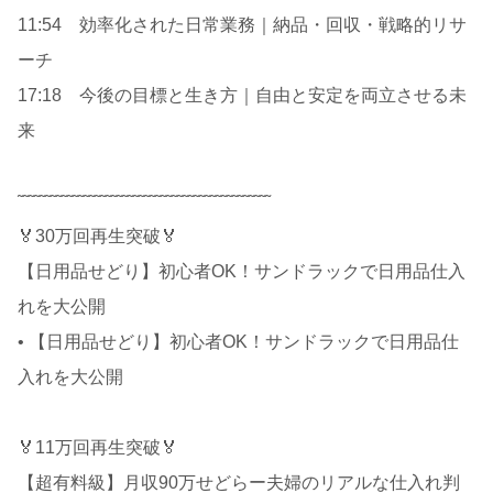
11:54 効率化された日常業務｜納品・回収・戦略的リサ
ーチ
17:18 今後の目標と生き方｜自由と安定を両立させる未
来
῀῀῀῀῀῀῀῀῀῀῀῀῀῀῀῀῀῀῀῀῀῀῀῀῀῀῀῀῀῀῀῀῀῀῀῀῀῀῀῀῀῀῀῀῀῀
🏅30万回再生突破🏅
【日用品せどり】初心者OK！サンドラックで日用品仕入
れを大公開
• 【日用品せどり】初心者OK！サンドラックで日用品仕
入れを大公開
🏅11万回再生突破🏅
【超有料級】月収90万せどらー夫婦のリアルな仕入れ判