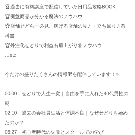
🏆過去に有料講座で配信していた日用品攻略BOOK
🏆廃盤商品が分かる魔法のノウハウ
🏆店舗せどらー必見、稼げる店舗の見方・立ち回り方教
科書
🏆外注化せどりで利益右肩上がり㊙ノウハウ
…etc
今だけの盛りだくさんの情報🎁を配信しています！✨
00:00 せどりで人生一変｜自由を手に入れた40代男性の
朝
02:10 過去の会社員生活と体調不良｜なぜせどりを始め
たのか？
06:27 初心者時代の失敗とスクールでの学び