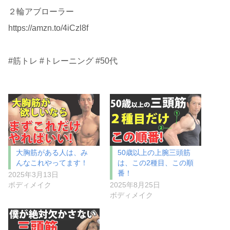
２輪アブローラー
https://amzn.to/4iCzl8f
#筋トレ #トレーニング #50代
大胸筋がある人は、み
50歳以上の上腕三頭筋
んなこれやってます！
は、この2種目、この順
番！
2025年3月13日
ボディメイク
2025年8月25日
ボディメイク