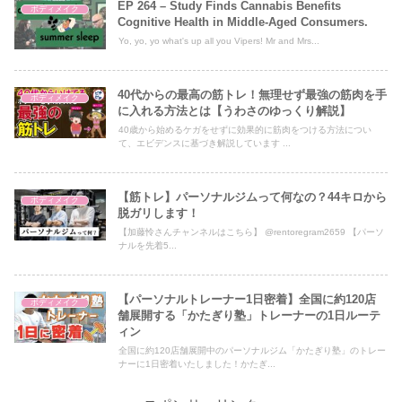
EP 264 – Study Finds Cannabis Benefits
ボディメイク
Cognitive Health in Middle-Aged Consumers.
Yo, yo, yo what's up all you Vipers! Mr and Mrs...
40代からの最高の筋トレ！無理せず最強の筋肉を手
ボディメイク
に入れる方法とは【うわさのゆっくり解説】
40歳から始めるケガをせずに効果的に筋肉をつける方法につい
て、エビデンスに基づき解説しています ...
【筋トレ】パーソナルジムって何なの？44キロから
ボディメイク
脱ガリします！
【加藤怜さんチャンネルはこちら】 @rentoregram2659 【パーソ
ナルを先着5...
【パーソナルトレーナー1日密着】全国に約120店
ボディメイク
舗展開する「かたぎり塾」トレーナーの1日ルーテ
ィン
全国に約120店舗展開中のパーソナルジム「かたぎり塾」のトレー
ナーに1日密着いたしました！かたぎ...