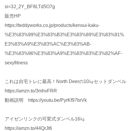
si=3J_2Y_BF8LTd5O7g
販売HP
https://teddyworks.co.jp/products/kensui-kaku-
%E3%83%99%E3%83%B3%E3%83%89%E3%83%91%
E3%83%A9%E3%83%AC%E3%83%AB-
%E3%83%96%E3%83%A9%E3%83%83%E3%82%AF-
sexyfitness
これは自宅トレに最高！North Deerの10㎏セットダンベル
https://amzn.to/3mhvFRR
動画説明 https://youtu.be/PyrKf97brVk
アイゼンリンクの可変式ダンベル16㎏
https://amzn.to/44QrJt6