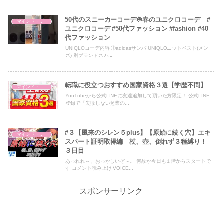
50代のスニーカーコーデ☘️春のユニクロコーデ #
マインド・哲学
ユニクロコーデ #50代ファッション #fashion #40
代ファッション
UNIQLOコーデ内容 ①adidasサンバ UNIQLOニットベスト(メン
ズ) 別ブランドスカ...
転職に役立つおすすめ国家資格３選【学歴不問】
マインド・哲学
YouTubeから公式LINEに友達追加して頂いた方限定！ 公式LINE
登録で『失敗しない起業の...
#３【風来のシレン５plus】【原始に続く穴】エキ
マインド・哲学
スパート証明取得編 杖、壺、倒れず３種縛り！
３日目
あっれれ～、おっかしいぞ～。 何故か今日も１階からスタートで
す コメント読み上げ VOICE...
スポンサーリンク