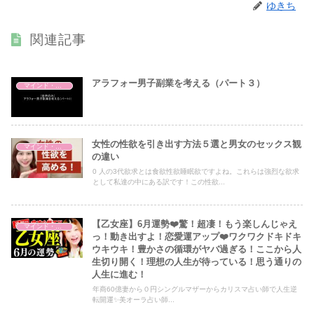
ゆきち
関連記事
アラフォー男子副業を考える（パート３）
マインド・哲学
女性の性欲を引き出す方法５選と男女のセックス観
マインド・哲学
の違い
0 人の3代欲求とは食欲性欲睡眠欲ですよね。これらは強烈な欲求
として私達の中にある訳です！この性欲...
【乙女座】6月運勢❤️驚！超凄！もう楽しんじゃえ
マインド・哲学
っ！動き出すよ！恋愛運アップ❤️ワクワクドキドキ
ウキウキ！豊かさの循環がヤバ過ぎる！ここから人
生切り開く！理想の人生が待っている！思う通りの
人生に進む！
年商60億妻から０円シングルマザーからカリスマ占い師で人生逆
転開運✨美オーラ占い師...