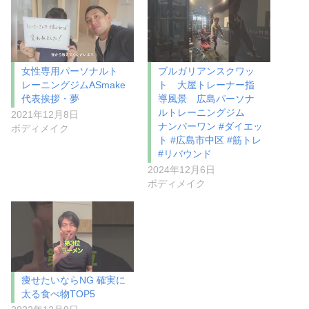
女性専用パーソナルト
ブルガリアンスクワッ
レーニングジムASmake
ト 大屋トレーナー指
代表挨拶・夢
導風景 広島パーソナ
ルトレーニングジム
2021年12月8日
ナンバーワン #ダイエッ
ボディメイク
ト #広島市中区 #筋トレ
#リバウンド
2024年12月6日
ボディメイク
痩せたいならNG 確実に
太る食べ物TOP5