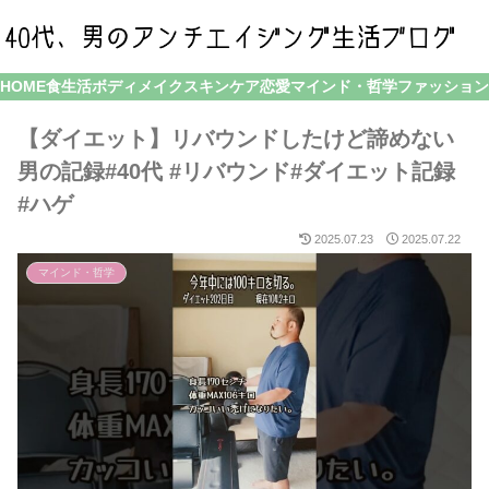
HOME
食生活
ボディメイク
スキンケア
恋愛
マインド・哲学
ファッション
【ダイエット】リバウンドしたけど諦めない
男の記録#40代 #リバウンド#ダイエット記録
#ハゲ
2025.07.23
2025.07.22
マインド・哲学