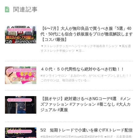
関連記事
【6〜7月】大人が無印良品で買うべき服「5選」40
マインド・哲学
代・50代にも似合う鉄板服をプロが徹底解説します
【コスパ最強】
▼ストレッチサッカーヘンリーネック半袖布帛Ｔシャツ ▼風を通
すストレッチ半袖シャツ ▼涼...
４０代・５０代男性なら絶対やるべき行動！！
マインド・哲学
#オンラインサロン「まみのへや」がついにオープンしました！！
このサロンは、毎日頑張っている...
【脱オヤジ】絶対避けるべきNGコーデ4選 #メン
マインド・哲学
ズファッション #ファッション #着こなし #大人カ
ジュアル #夏服
5/2 短期トレードで小遣いを稼ぐ/FXトレード配信
マインド・哲学
#独身#40代#FX#日常#Vlog#副業#節約#中年 ■46才・元多重債務