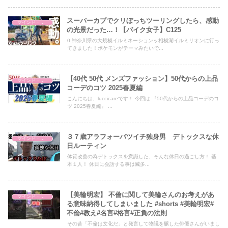
スーパーカブでクリぼっちツーリングしたら、感動
マインド・哲学
の光景だった…！【バイク女子】C125
0 神奈川県の大規模イルミネーションッ相模湖イルミリオンに行っ
てきました！ポケモンがテーマみたいで...
【40代 50代 メンズファッション】50代からの上品
マインド・哲学
コーデのコツ 2025春夏編
こんにちは、luccicareです！ 今回は 『50代からの上品コーデのコ
ツ 2025春夏編』 ...
３７歳アラフォーバツイチ独身男 デトックスな休
マインド・哲学
日ルーティン
体質改善の為デトックスを意識した、そんな休日の過ごし方！ 基
本１人！ 休日に会話する事は滅多...
【美輪明宏】 不倫に関して美輪さんのお考えがあ
マインド・哲学
る意味納得してしまいました #shorts #美輪明宏#
不倫#教え#名言#格言#正負の法則
その昔「不倫は文化だ」と発言して物議を醸した俳優さんがいまし