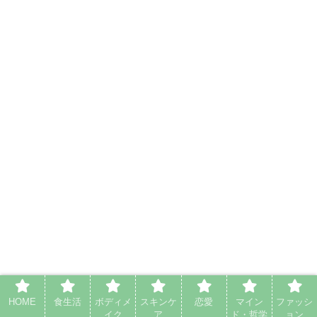
HOME
食生活
ボディメ
スキンケ
恋愛
マイン
ファッシ
イク
ア
ド・哲学
ョン