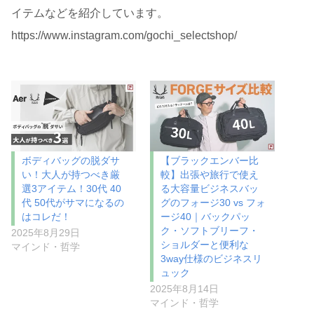
イテムなどを紹介しています。
https://www.instagram.com/gochi_selectshop/
ボディバッグの脱ダサ
【ブラックエンバー比
い！大人が持つべき厳
較】出張や旅行で使え
選3アイテム！30代 40
る大容量ビジネスバッ
代 50代がサマになるの
グのフォージ30 vs フォ
はコレだ！
ージ40｜バックパッ
ク・ソフトブリーフ・
2025年8月29日
ショルダーと便利な
マインド・哲学
3way仕様のビジネスリ
ュック
2025年8月14日
マインド・哲学