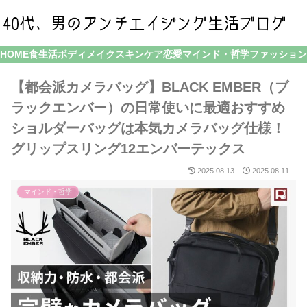
HOME
食生活
ボディメイク
スキンケア
恋愛
マインド・哲学
ファッション
【都会派カメラバッグ】BLACK EMBER（ブ
ラックエンバー）の日常使いに最適おすすめ
ショルダーバッグは本気カメラバッグ仕様！
グリップスリング12エンバーテックス
2025.08.13
2025.08.11
マインド・哲学