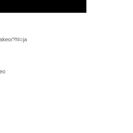
akeo/?hl=ja
keo