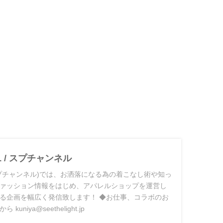
EL / スプチャンネル
L(スプチャンネル)では、お洒落になる為の着こなし術や知っ
ァッション情報をはじめ、アパレルショップを運営し
る企画を幅広く発信致します！ ◆お仕事、コラボのお
niya@seethelight.jp