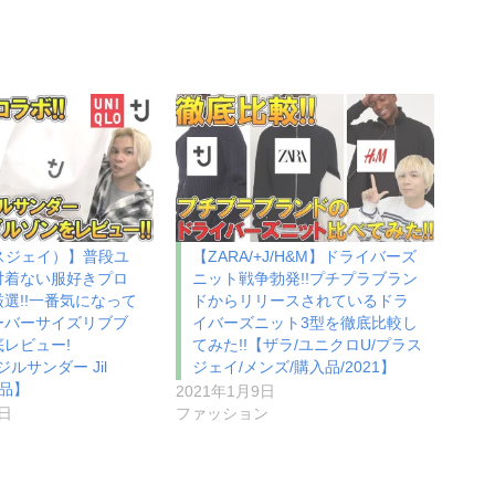
スジェイ）】普段ユ
【ZARA/+J/H&M】ドライバーズ
対着ない服好きプロ
ニット戦争勃発!!プチプラブラン
選!!一番気になって
ドからリリースされているドラ
ーバーサイズリブブ
イバーズニット3型を徹底比較し
レビュー!
てみた!!【ザラ/ユニクロU/プラス
ジルサンダー Jil
ジェイ/メンズ/購入品/2021】
入品】
2021年1月9日
1日
ファッション