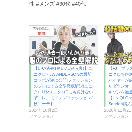
性 #メンズ #30代 #40代
【いや過去1良いんかい(褒)】ユ
【+J（プラ
ニクロ× JW ANDERSONの最新
ニクロを絶
コラボが遂に公開!ファッション
バイヤーが厳
のプロによる全型徹底解説!ユニ
たダウンオ
クロUやユニクロCにも負けない
ルゾンを徹底
ぞコレ。【メンズファッション/
【UNIQLO×
秋コーデ】
Sander/購
2024年10月2日
2020年11月2
ファッション
ファッション