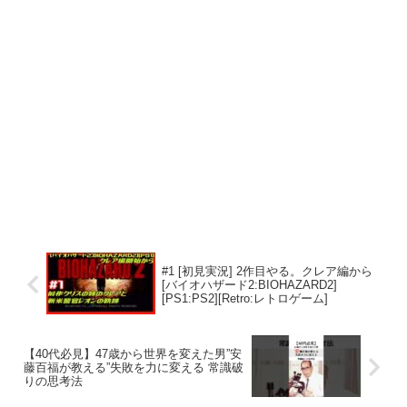
#1 [初見実況] 2作目やる。クレア編から
[バイオハザード2:BIOHAZARD2]
[PS1:PS2][Retro:レトロゲーム]
【40代必見】47歳から世界を変えた男”安
藤百福が教える”失敗を力に変える 常識破
りの思考法