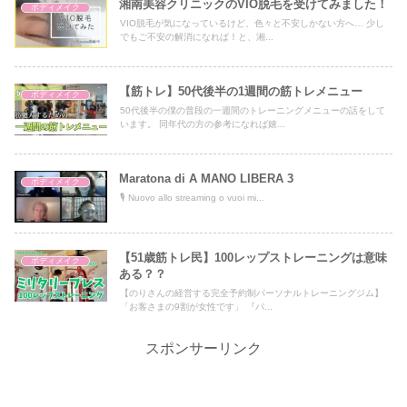
湘南美容クリニックのVIO脱毛を受けてみました！
ボディメイク
VIO脱毛が気になっているけど、色々と不安しかない方へ… 少し
でもご不安の解消になれば！と、湘...
【筋トレ】50代後半の1週間の筋トレメニュー
ボディメイク
50代後半の僕の普段の一週間のトレーニングメニューの話をして
います。 同年代の方の参考になれば嬉...
Maratona di A MANO LIBERA 3
ボディメイク
🎙️ Nuovo allo streaming o vuoi mi...
【51歳筋トレ民】100レップストレーニングは意味
ボディメイク
ある？？
【のりさんの経営する完全予約制パーソナルトレーニングジム】
「お客さまの9割が女性です」 『パ...
スポンサーリンク