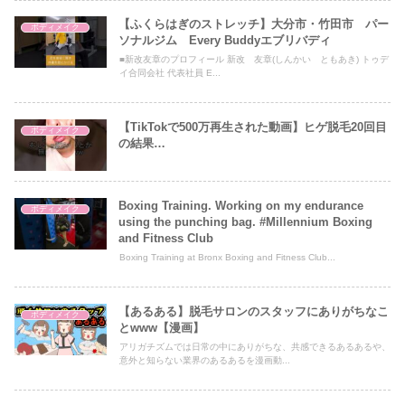
【ふくらはぎのストレッチ】大分市・竹田市 パー
ボディメイク
ソナルジム Every Buddyエブリバディ
■新改友章のプロフィール 新改 友章(しんかい ともあき) トゥデ
イ合同会社 代表社員 E...
【TikTokで500万再生された動画】ヒゲ脱毛20回目
ボディメイク
の結果…
Boxing Training. Working on my endurance
ボディメイク
using the punching bag. #Millennium Boxing
and Fitness Club
Boxing Training at Bronx Boxing and Fitness Club...
【あるある】脱毛サロンのスタッフにありがちなこ
ボディメイク
とwww【漫画】
アリガチズムでは日常の中にありがちな、共感できるあるあるや、
意外と知らない業界のあるあるを漫画動...