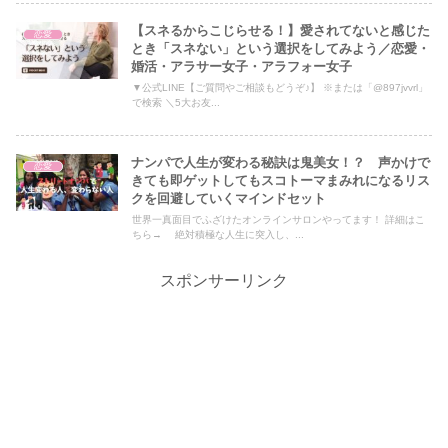
【スネるからこじらせる！】愛されてないと感じた
恋愛
とき「スネない」という選択をしてみよう／恋愛・
婚活・アラサー女子・アラフォー女子
▼公式LINE【ご質問やご相談もどうぞ♪】 ※または「@897jvvrl」
で検索 ＼5大お友...
ナンパで人生が変わる秘訣は鬼美女！？ 声かけで
恋愛
きても即ゲットしてもスコトーマまみれになるリス
クを回避していくマインドセット
世界一真面目でふざけたオンラインサロンやってます！ 詳細はこ
ちら→ 絶対積極な人生に突入し、...
スポンサーリンク