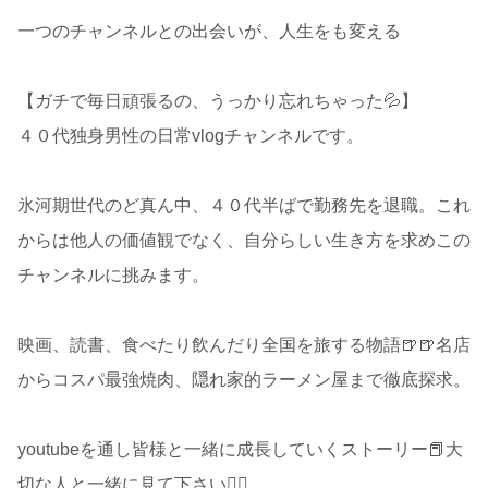
一つのチャンネルとの出会いが、人生をも変える
【ガチで毎日頑張るの、うっかり忘れちゃった💦】
４０代独身男性の日常vlogチャンネルです。
氷河期世代のど真ん中、４０代半ばで勤務先を退職。これ
からは他人の価値観でなく、自分らしい生き方を求めこの
チャンネルに挑みます。
映画、読書、食べたり飲んだり全国を旅する物語🍺🍺名店
からコスパ最強焼肉、隠れ家的ラーメン屋まで徹底探求。
youtubeを通し皆様と一緒に成長していくストーリー📕大
切な人と一緒に見て下さい🙇‍♂️