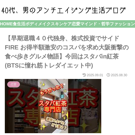
HOME
食生活
ボディメイク
スキンケア
恋愛
マインド・哲学
ファッション
【早期退職４０代独身、株式投資でサイド
FIRE お得半額激安のコスパを求め大阪衝撃の
食べ歩きグルメ物語】今回はスタバin紅茶
(BTSに憧れ筋トレダイエット中)
2025.09.01
2025.08.30
恋愛