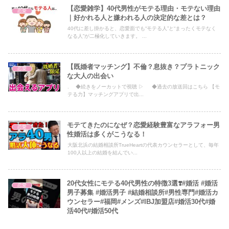
【恋愛雑学】40代男性がモテる理由・モテない理由
恋愛
｜好かれる人と嫌われる人の決定的な差とは？
40代に差し掛かると、恋愛面でも“モテる人”と“まったくモテなく
なる人”が二極化していきます。 ...
【既婚者マッチング】不倫？息抜き？プラトニック
恋愛
な大人の出会い
. ◆続きをノーカットで視聴 ▷ ◆過去の放送回はこちら 【モ
テる力】マッチングアプリで出...
モテてきたのになぜ？恋愛経験豊富なアラフォー男
恋愛
性婚活は多くがこうなる！
大阪北浜の結婚相談所TrueHeartの代表カウンセラーとして、毎年
100人以上の結婚を結んでい...
20代女性にモテる40代男性の特徴3選❣️#婚活 #婚活
恋愛
男子募集 #婚活男子 #結婚相談所#男性専門#婚活カ
ウンセラー#福岡#メンズ#IBJ加盟店#婚活30代#婚
活40代#婚活50代