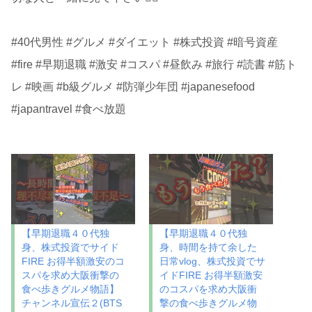
#40代男性 #グルメ #ダイエット #株式投資 #暗号資産
#fire #早期退職 #激安 #コスパ #昼飲み #旅行 #読書 #筋ト
レ #映画 #b級グルメ #防弾少年団 #japanesefood
#japantravel #食べ放題
【早期退職４０代独
【早期退職４０代独
身、株式投資でサイド
身、時間を持て余した
FIRE お得半額激安のコ
日常vlog、株式投資でサ
スパを求め大阪衝撃の
イドFIRE お得半額激安
食べ歩きグルメ物語】
のコスパを求め大阪衝
チャンネル宣伝２(BTS
撃の食べ歩きグルメ物