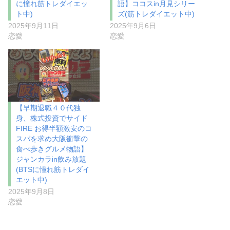
に憧れ筋トレダイエッ
語】ココスin月見シリー
ト中)
ズ(筋トレダイエット中)
2025年9月11日
2025年9月6日
恋愛
恋愛
【早期退職４０代独
身、株式投資でサイド
FIRE お得半額激安のコ
スパを求め大阪衝撃の
食べ歩きグルメ物語】
ジャンカラin飲み放題
(BTSに憧れ筋トレダイ
エット中)
2025年9月8日
恋愛