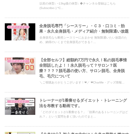
以前の体型↓ −13kg後の体型↓ ◆チャンネル登録はこちら
(Subscribe↓) *C...
全身脱毛専門「シースリー」・Ｃ３・口コミ・効
ボディメイク
果・永久全身脱毛・メディア紹介・無制限通い放題
全身脱毛なら断然シースリーにおまかせ 無制限通いたい放題のた
め、納得のいくまで全身脱毛ができる！...
【全部セルフ】総額約7万円で永久！私の脱毛事情
ボディメイク
全部話したよ！！永久脱毛って？サロン？医
療？？？？脱毛器の使い方、サロン脱毛、全身脱
毛、毛穴について
＼ご視聴ありがとうございます！❤︎／ ❤︎CharMe・グッズ情報...
トレーナーが1番痩せるダイエット・トレーニング
ボディメイク
法を布教する動画です。
「どのダイエットが1番痩せる？」「効果のあるトレーニングはど
れ？」という質問を多く頂いたのでまと...