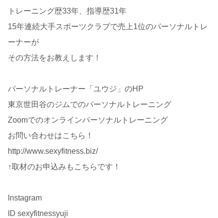
トレーニング歴33年、指導歴31年
15年連続大手スポーツクラブで売上1位のパーソナルトレ
ーナーが
その方法をお教えします！
パーソナルトレーナー「ユウジ」のHP
東京世田谷のジムでのパーソナルトレーニング
Zoomでのオンラインパーソナルトレーニング
お問い合わせはこちら！
http://www.sexyfitness.biz/
↑取材のお申込みもこちらです！
Instagram
ID sexyfitnessyuji