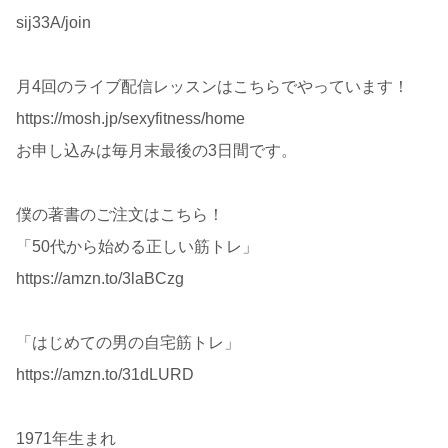
sij33A/join
月4回のライブ配信レッスンはこちらでやっています！
https://mosh.jp/sexyfitness/home
お申し込みは毎月末最後の3日間です。
僕の著書のご注文はこちら！
「50代から始める正しい筋トレ」
https://amzn.to/3laBCzg
「はじめての男の自宅筋トレ」
https://amzn.to/31dLURD
1971年生まれ