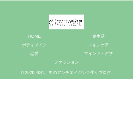
HOME
食生活
ボディメイク
スキンケア
恋愛
マインド・哲学
ファッション
© 2020 40代、男のアンチエイジング生活ブログ.