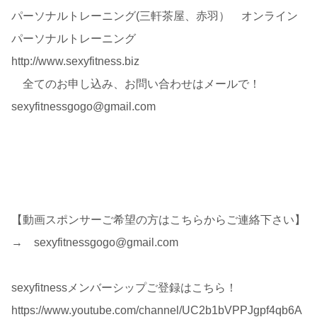
パーソナルトレーニング(三軒茶屋、赤羽） オンライン
パーソナルトレーニング
http://www.sexyfitness.biz
全てのお申し込み、お問い合わせはメールで！
sexyfitnessgogo@gmail.com
【動画スポンサーご希望の方はこちらからご連絡下さい】
→ sexyfitnessgogo@gmail.com
sexyfitnessメンバーシップご登録はこちら！
https://www.youtube.com/channel/UC2b1bVPPJgpf4qb6A