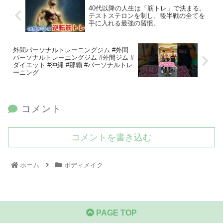
40代以降の人生は「筋トレ」で決まる。
テストステロンを制し、後半戦の全てを
手に入れる最強の習慣。
外間パーソナルトレーニングジム #外間
パーソナルトレーニングジム #外間ジム #
ダイエット #沖縄 #那覇 #パーソナルトレ
ーニング
コメント
コメントを書き込む
ホーム
ボディメイク
PAGE TOP