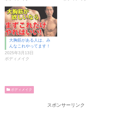
大胸筋がある人は、み
んなこれやってます！
2025年3月13日
ボディメイク
ボディメイク
スポンサーリンク