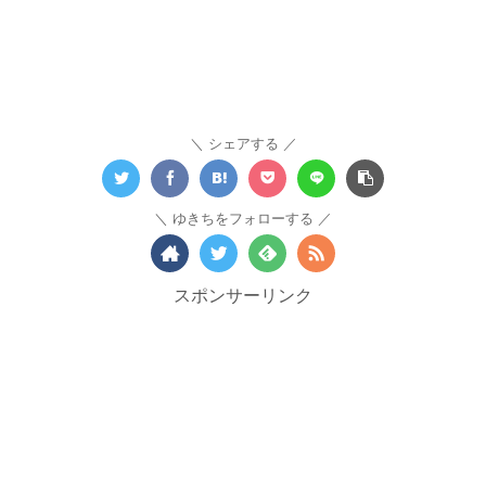
シェアする
ゆきちをフォローする
スポンサーリンク