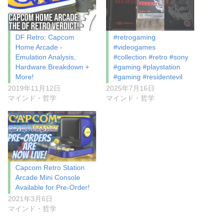
DF Retro: Capcom
#retrogaming
Home Arcade -
#videogames
Emulation Analysis,
#collection #retro #sony
Hardware Breakdown +
#gaming #playstation
More!
#gaming #residentevil
2019年11月12日
2025年7月16日
マインド・哲学
マインド・哲学
Capcom Retro Station
Arcade Mini Console
Available for Pre-Order!
2021年3月6日
マインド・哲学