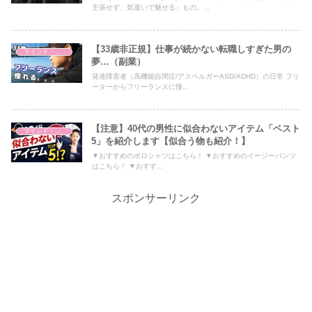
主張せず、気遣いで魅せる」もの。...
【33歳非正規】仕事が続かない転職しすぎた男の
マインド・哲学
夢…（副業）
発達障害者（高機能自閉症/アスペルガーASD/ADHD）の日常 フリ
ーターからフリーランスに憧...
【注意】40代の男性に似合わないアイテム「ベスト
マインド・哲学
5」を紹介します【似合う物も紹介！】
▼おすすめのポロシャツはこちら！ ▼おすすめのイージーパンツ
はこちら！ ▼おすす...
スポンサーリンク