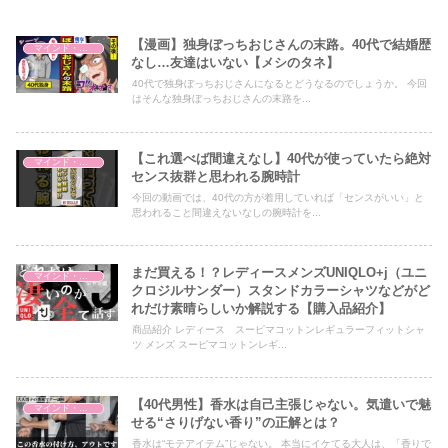
【漫画】独身ぼっちおじさんの末路。40代で結婚歴
マインド・哲学
なし…友達はいない【メシのタネ】
40代で独身ぼっちおじさんになるとどうなるのでしょうか。 今回
はそんな独身ぼっちおじさんの末路を...
【これ選べば間違えなし】40代が使っていたら絶対
マインド・哲学
センス抜群と思われる腕時計
今回の動画では、40代の方が着用していれば「センスがいい」と
思われること間違えないなしの腕時計を...
まだ買える！？レディースメンズUNIQLO+j（ユニ
マインド・哲学
クロジルサンダー）スタンドカラーシャツなどがど
れだけ素晴らしいか解説する【購入品紹介】
商品紹介 レディース スーピマコットンレギュラーフィットシャ
ツ メンズ スーピマコットンレギ...
【40代男性】香水は自己主張じゃない。気遣いで魅
マインド・哲学
せる“さりげない香り”の正解とは？
香水は“モテアイテム”じゃない。 本当にイケてる大人は、「香りで