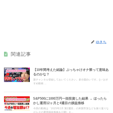
ゆきち
関連記事
【10年間考えた結論】ぶっちゃけオナ禁って意味あ
マインド・哲学
るのかな？
新チャンネル登録しておいてください。多分面白いです。() ✅おす
すめ動画 ...
S&P500に1000万円一括投資した結果 → ほったら
マインド・哲学
かし運用12ヶ月と4週目の損益推移
今回の動画は「2025年2月 第2週目」の米国市況などを振り返りな
がらその運用損益推移を公開しま...