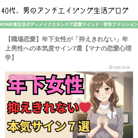
HOME
食生活
ボディメイク
スキンケア
恋愛
マインド・哲学
ファッション
【職場恋愛】年下女性が「抑えきれない」年
上男性への本気度サイン7選【マナの恋愛心理
学】
2025.10.05
マインド・哲学