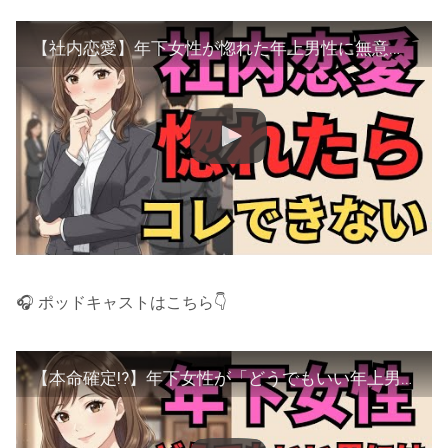
【社内恋愛】年下女性が惚れた年上男性に無意識に出来なくなること5選【マナの恋愛心理学】
🎧️ ポッドキャストはこちら👇️
【本命確定!?】年下女性が「どうでもいい年上男性」には絶対やらない行動7選【大人の恋愛心理学】