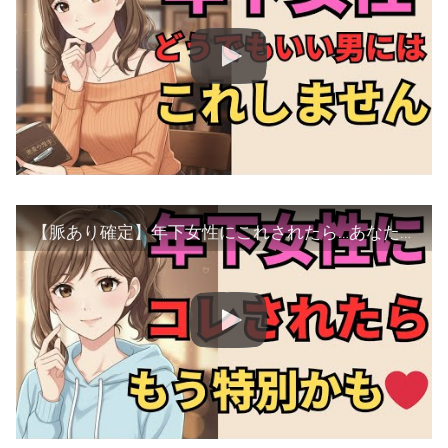
【脈あり確定】年下女性にこれされたら…あなたはもう特別な存在かもしれません【マナの恋愛心理学】