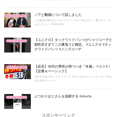
ノアと離婚について話しました
マインド・哲学
この動画の続きはソウメイチャンネルで見れます！ 妻のチャンネ
ルはこちら！ ▼HIKARU...
【ユニクロ】タックワイドパンツがシャツコーデと
マインド・哲学
相性良すぎてこの夏鬼リピ確定。 #ユニクロ #タッ
クワイドパンツ #メンズコーデ
【必見】40代の男性が持つべき「冬服」ベスト5！
マインド・哲学
【定番＆ベーシック】
▼おすすめのチェスターコート ▼おすすめのニットセーター ▼お
すすめのテーパー...
ぶつかりおじさんを追跡する #shorts
マインド・哲学
スポンサーリンク