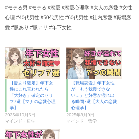
#モテる男 #モテる #恋愛 #恋愛心理学 #大人の恋愛 #女性
心理 #40代男性 #50代男性 #60代男性 #社内恋愛 #職場恋
愛 #脈あり #脈アリ #年下女性
【脈あり確定】年下女
【職場恋愛】年下女性
性にこれ言われたら
が「もう我慢できな
「大好き」確定のセリ
い…」と好意が溢れ出
フ7選【マナの恋愛心理
る瞬間7選【大人の恋愛
学】
心理学】
2025年10月6日
2025年9月9日
マインド・哲学
マインド・哲学