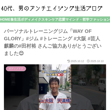
HOME
食生活
ボディメイク
スキンケア
恋愛
マインド・哲学
ファッション
パーソナルトレーニングジム「WAY OF
GLORY」#ジム #トレーニング #大阪 #芸人
麒麟の#田村裕 さんご協力ありがとうござい
ました😊
2025.10.12
2025.10.10
ボディメイク