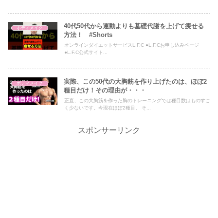
40代50代から運動よりも基礎代謝を上げて痩せる
ボディメイク
方法！ #Shorts
オンラインダイエットサービスL.F.C ●L.F.Cお申し込みページ
●L.F.C公式サイト...
実際、この50代の大胸筋を作り上げたのは、ほぼ2
ボディメイク
種目だけ！その理由が・・・
正直、この大胸筋を作った胸のトレーニングでは種目数はものすご
く少ないです。今現在ほぼ2種目。 そ...
スポンサーリンク