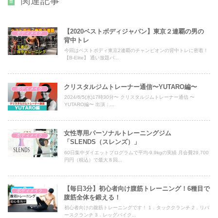
関連記事
【2020ベストボディジャパン】東京２連覇の男の
ボディメイク
背中トレ
今回はベストボディ東京2連覇のチャンピオンの背中トレに密着！
【B-Elite】 通い放題パ...
クリスタルジムトレーナー通信〜YUTARO編〜
ボディメイク
2024/6/5(水)17時30分〜 クリスタルジムトレーナー通信 〜
YUTARO編〜 出演：...
女性専用パーソナルトレーニングジム
ボディメイク
「SLENDS（スレンズ）」
60日集中ダイエットプログラムで平均-9.9kgの実績 月会費29,700
円円（税込）で最大８回...
【毎日3分】初心者向け腹筋トレーニング！6種目で
ボディメイク
腹筋全体を鍛える！
初心者向けの腹筋トレーニングです！ 1．タッククランチ 2．リバ
ースクランチ 3．レッグバイク...