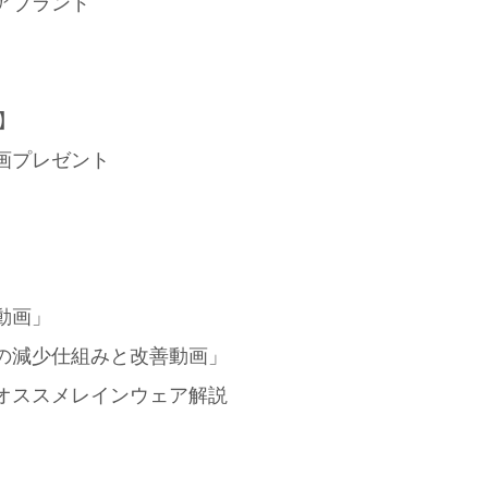
アブランド
】
画プレゼント
動画」
の減少仕組みと改善動画」
オススメレインウェア解説