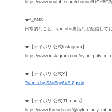
https://www.youtube.com/channel/UCH8G
★他SNS
日常的なこと、youtube裏話など配信して
★【ナイポリ 公式Instagram】
https://www.instagram.com/nylon_poly_mt.o
★【ナイポリ 公式X】
Tweets by S3pEqy8XEr8gsdv
★【ナイポリ 公式 Threads】
https://www.threads.net/@nylon_poly_mt.o