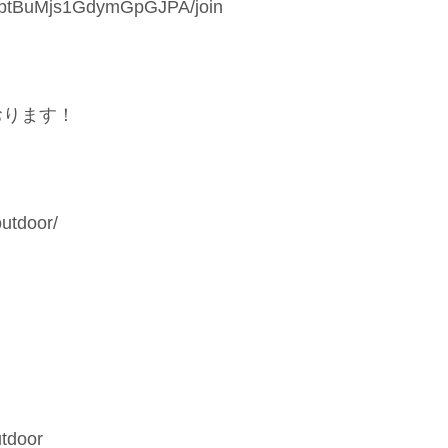
3ptBuMjs1GdymGpGJPA/join
おります！
utdoor/
utdoor