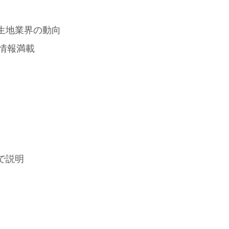
生地業界の動向
や情報満載
で説明