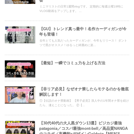
会
ミニマリストの日常1週間vlogです。 定期的に毎週土曜19時に
VLOG動画をアップします。 ...
【GU】トレンド真っ最中！名作カーディガンが今
マインド・哲学
年も登場！
去年とても人気だったカーディガンが、今年もリリース！ ダント
ツで黒がオススメ！ゆるっと綺麗めに楽...
【最短】一瞬でコミュ力を上げる方法
マインド・哲学
【非リア必見】なぜオナ禁したらモテるのかを徹底
マインド・哲学
解説します！
①【伝説のオナ禁動画】 【男子必見】浪人中の1年間オナ禁を続け
たら、凄えことになった。 ②【...
【30代40代の大人黒ダウン13選】ビジカジ最強
マインド・哲学
patagonia／コスパ最強mont-bell／高品質NANGA
のコラボ／高機能×デザインGoldwin【MEN’S