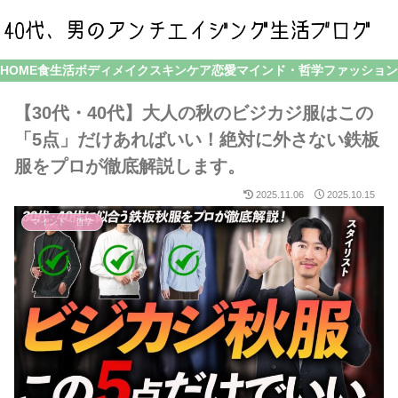
HOME
食生活
ボディメイク
スキンケア
恋愛
マインド・哲学
ファッション
【30代・40代】大人の秋のビジカジ服はこの
「5点」だけあればいい！絶対に外さない鉄板
服をプロが徹底解説します。
2025.11.06
2025.10.15
マインド・哲学