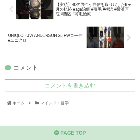
【実績】40代男性が自信を取り戻した9ヶ
月の軌跡 #aga治療 #薄毛 #横浜 #横浜医
院 #西区 #薄毛治療
UNIQLO ×JW ANDERSON 25 FWコーデ
#ユニクロ
コメント
コメントを書き込む
ホーム
マインド・哲学
PAGE TOP