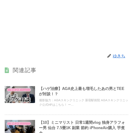
ゆきち
関連記事
【ハゲ治療】AGA史上最も増毛したあの男とTEE
マインド・哲学
が対談！？
撮影協力：AGAスキンクリニック 新宿駅前院 AGAスキンクリニッ
ク公式HPはこちら！ ー...
【10】ミニマリスト 日常1週間vlog 独身アラフォ
マインド・哲学
ー男 仙台 7.5畳1K 副業 節約 iPhoneAir購入 芋煮