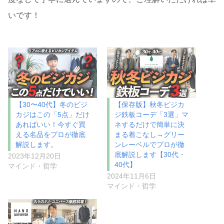
いです！
【30〜40代】冬のビジ
【保存版】秋冬ビジカ
カジはこの「5点」だけ
ジ鉄板コーデ「3選」マ
あればいい！今すぐ買
ネするだけで簡単に決
える名品をプロが徹底
まる着こなし→グリー
解説します。
ンレーベルでプロが徹
底解説します【30代・
2023年12月20日
40代】
マインド・哲学
2024年11月6日
マインド・哲学