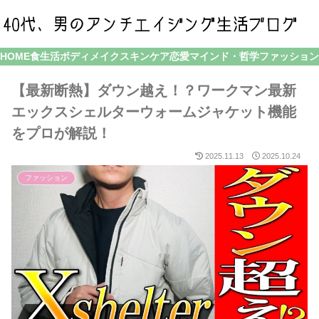
HOME
食生活
ボディメイク
スキンケア
恋愛
マインド・哲学
ファッション
【最新断熱】ダウン越え！？ワークマン最新
エックスシェルターウォームジャケット機能
をプロが解説！
2025.11.13
2025.10.24
ファッション