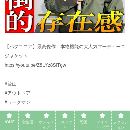
【パタゴニア】最高傑作！本物機能の大人気フーディーニ
ジャケット
https://youtu.be/Z8LYz8SITgw
#登山
#アウトドア
#ワークマン
HOME
食生活
ボディメ
スキンケ
恋愛
マイン
ファッシ
イク
ア
ド・哲学
ョン